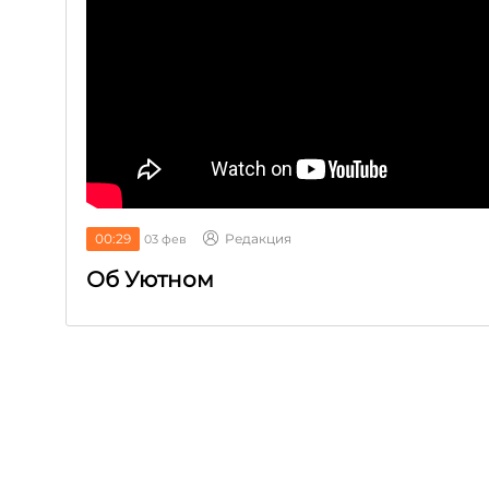
00:29
Редакция
03 фев
Об Уютном