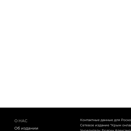
Контактные данные для Роск
О НАС
Сетевое издание "Крым онлайн
Об издании
Учредитель: Брагин Алексан