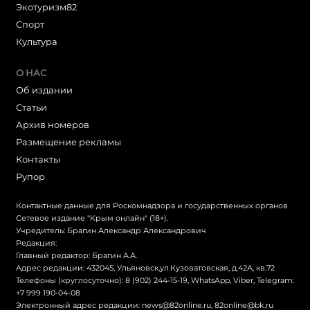
Экотуризм82
Cпорт
Культура
О НАС
Об издании
Статьи
Архив номеров
Размещение рекламы
Контакты
Рупор
Контактные данные для Роскомнадзора и государственных органов
Сетевое издание "Крым онлайн" (18+).
Учредитель: Брагин Александр Александрович
Редакция:
Главный редактор: Брагин А.А.
Адрес редакции: 432045, Ульяновск,ул.Кузоватовская, д.42А, кв.72
Телефоны (круглосуточно): 8 (902) 244-15-19, WhatsApp, Viber, Telegram:
+7 999 190-04-08
Электронный адрес редакции:
news@82online.ru
,
82online@bk.ru