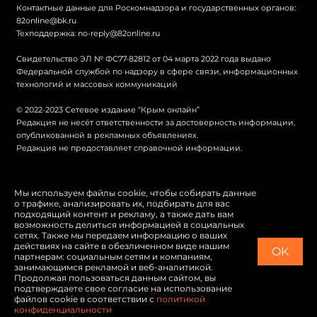
Контактные данные для Роскомнадзора и государственных органов:
82online@bk.ru
Техподдержка:
no-reply@82online.ru
Свидетельство ЭЛ № ФС77-82812 от 04 марта 2022 года выдано
Федеральной службой по надзору в сфере связи, информационных
технологий и массовых коммуникаций
© 2022-2023 Сетевое издание “Крым онлайн”
Редакция не несёт ответственности за достоверность информации,
опубликованной в рекламных объявлениях.
Редакция не предоставляет справочной информации.
© Крым онлайн
Мы используем файлы cookie, чтобы собирать данные
о трафике, анализировать их, подбирать для вас
Политика конфиденциальности
подходящий контент и рекламу, а также дать вам
возможность делиться информацией в социальных
Карта сайта
сетях. Также мы передаем информацию о ваших
действиях на сайте в обезличенном виде нашим
OK
Switch to English
партнерам: социальным сетям и компаниям,
занимающимся рекламой и веб-аналитикой.
Продолжая пользоваться данным сайтом, вы
подтверждаете свое согласие на использование
файлов cookie в соответствии с
политикой
конфиденциальности