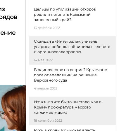
из
Дельцы по утилизации отходов
решили потопить Крымский
трядов
заповедный край?
13 декабря 2022
чение
Скандал в «Интеграле»: учитель
ударила ребенка, обвинила в клевете
и организовала травлю
14 мая 2022
В одиночестве на острие? Крымчане
подают апелляции на решение
Верховного суда
4 января 2023
Изъять во что бы то ни стало: как в
Крыму прокуратура массово
«отжимает» дома
18 сентября 2022
Руки в кровь! Крымская власть