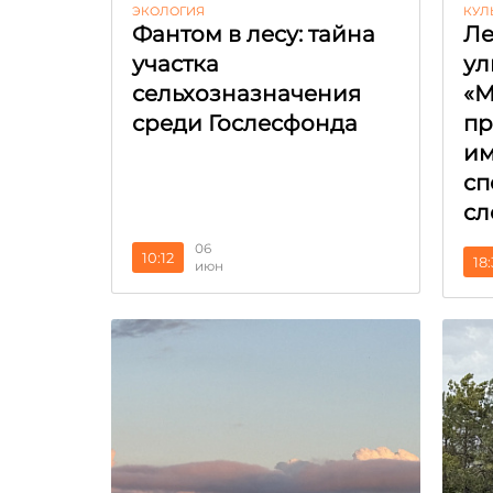
ЭКОЛОГИЯ
КУЛ
Фантом в лесу: тайна
Ле
участка
ул
сельхозназначения
«М
среди Гослесфонда
пр
и
сп
сл
06
10:12
18
июн