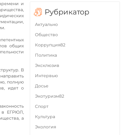
 времени и
арищества,
Рубрикатор
ридических
ументации,
Актуально
ми.
Общество
петентных
Коррупция82
олов общих
ятельности
Политика
Эксклюзив
труктур. В
Интервью
 направить
юю, полную
Досье
в, идет о
Экотуризм82
аконность
Cпорт
 в ЕГРЮЛ,
Культура
ищества, а
Экология