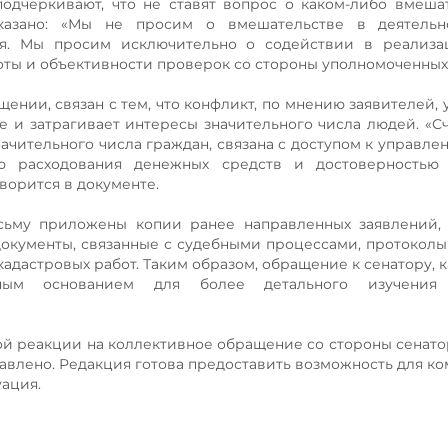
дчеркивают, что не ставят вопрос о каком-либо вмеша
азано: «Мы не просим о вмешательстве в деятельно
ия. Мы просим исключительно о содействии в реализа
оты и объективности проверок со стороны уполномоченных
ении, связан с тем, что конфликт, по мнению заявителей,
 и затрагивает интересы значительного числа людей. «Сч
ачительного числа граждан, связана с доступом к управл
ю расходования денежных средств и достоверностью 
ворится в документе.
сьму приложены копии ранее направленных заявлений, 
документы, связанные с судебными процессами, протоколы
адастровых работ. Таким образом, обращение к сенатору, к
ьным основанием для более детального изучения
й реакции на коллективное обращение со стороны сенатор
авлено. Редакция готова предоставить возможность для к
уация.