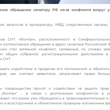
вное обращение сенатору РФ из-за конфликта вокруг у
ии запросов в прокуратуру, МВД, следственные органы,
ков СНТ «Фонтан», расположенного в Симферопольск
ли коллективное обращение в адрес сенатора Российской
ия стал затяжной конфликт, связанный, по словам зая
ием общих собраний, регистрационными действиями 
и СНТ.
казать содействие в пределах его полномочий и обратит
рая, как считают заявители, затрагивает права больш
ны товарищества просят о содействии «в защите прав
Т „Фонтан“ … в связи с длительным конфликтом в у
ывают, что ранее уже обращались в правоохранительные и
вело к всесторонней и объективной проверке изложенных фа