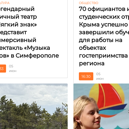
ЬТУРА
ОБЩЕСТВО
гендарный
70 официантов 
ичный театр
студенческих о
ягкий знак»
Крыма успешно
едставит
завершили обу
ммерсивный
для работы на
ектакль «Музыка
объектах
ов» в Симферополе
гостеприимства
региона
05
:33
июн
05
16:30
июн