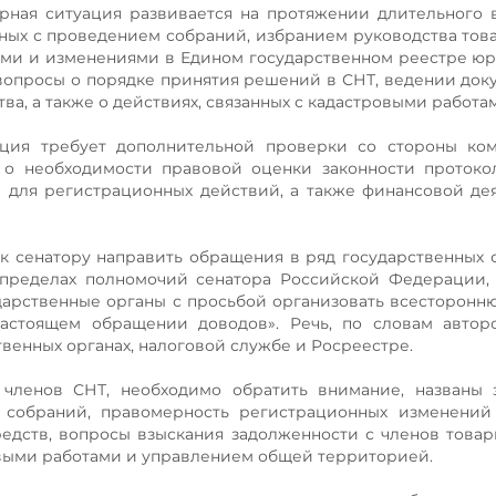
рная ситуация развивается на протяжении длительного
нных с проведением собраний, избранием руководства тов
ми и изменениями в Едином государственном реестре ю
 вопросы о порядке принятия решений в СНТ, ведении док
а, а также о действиях, связанных с кадастровыми работа
ация требует дополнительной проверки со стороны ком
я о необходимости правовой оценки законности проток
м для регистрационных действий, а также финансовой де
 сенатору направить обращения в ряд государственных с
в пределах полномочий сенатора Российской Федерации,
дарственные органы с просьбой организовать всесторонн
астоящем обращении доводов». Речь, по словам авторо
твенных органах, налоговой службе и Росреестре.
членов СНТ, необходимо обратить внимание, названы з
 собраний, правомерность регистрационных изменений
едств, вопросы взыскания задолженности с членов товар
ровыми работами и управлением общей территорией.