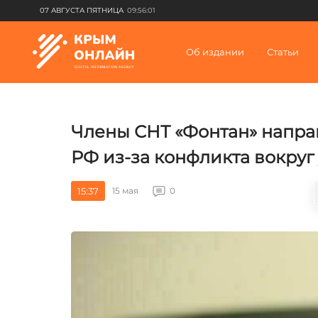
07 АВГУСТА ПЯТНИЦА
09:56:01
Об издании
Статьи
Члены СНТ «Фонтан» напра
РФ из-за конфликта вокру
15:37
15 мая
0