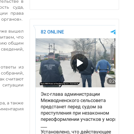
тельстве в
сть суда,
ции права
 органов».
 уже вышел
итаем, что
ению общим
сведений,
ответы из
 собраний,
ак считают
 ситуации
а, а также
омментария