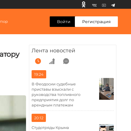
Войти
Регистрация
упор
Лента новостей
атору
19:24
В Феодосии судебные
приставы взыскали с
руководства топливного
предприятия долг по
арендным платежам
20:12
Студотряды Крыма