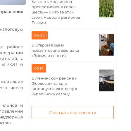
Как пять миллионов
превратились в сорок
правления
шесть — и что за этим
стоит. Новости регионов
России.
 налоговую
04:24
В Старом Крыму
ом районе
презентована выставка
 Федерации
«Время и деньги»
вителей, с
в ЕГРЮЛ и
02:19
В Ленинском районе и
ь внимание
Феодосии начали
ого числа
активную подготовку к
купальному сезону
 членов и
правлении
Показать все новости
 надзорные
ктов».