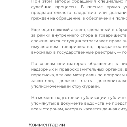
При этом авторы обращения специально по
судебные процессы. В письме прямо ук
предварительного следствия или дознан
граждан на обращение, в обеспечении полн
Еще один важный акцент, сделанный в обращ
за рамки внутреннего спора в товариществе
сложившаяся ситуация затрагивает права зн
имуществом товарищества, прозрачность
вносимых в государственные реестры», — го
По словам инициаторов обращения, к пи
надзорных и правоохранительных органов, 
переписка, а также материалы по вопросам к
заявители, должно стать дополнител
уполномоченными структурами.
На момент подготовки публикации публично
упомянутых в документе ведомств не предст
всем сторонам, которых касается данная сит
Комментарии