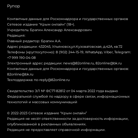
Рупор
Контактные данные для Роскомнадзора и государственных органов
Сетевое издание "Крым онлайн" (18+).
Учредитель: Брагин Александр Александрович
Редакция:
Главный редактор: Брагин А.А.
Адрес редакции: 432045, Ульяновск,ул.Кузоватовская, д.42А, кв.72
Телефоны (круглосуточно): 8 (902) 244-15-19, WhatsApp, Viber, Telegram:
+7 999 190-04-08
Электронный адрес редакции:
news@82online.ru
,
82online@bk.ru
Контактные данные для Роскомнадзора и государственных органов:
82online@bk.ru
Техподдержка:
no-reply@82online.ru
Свидетельство ЭЛ № ФС77-82812 от 04 марта 2022 года выдано
Федеральной службой по надзору в сфере связи, информационных
технологий и массовых коммуникаций
© 2022-2023 Сетевое издание “Крым онлайн”
Редакция не несёт ответственности за достоверность информации,
опубликованной в рекламных объявлениях.
Редакция не предоставляет справочной информации.