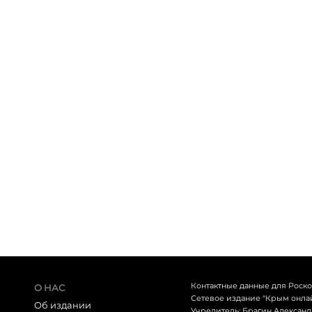
Контактные данные для Роск
О НАС
Сетевое издание "Крым онлайн
Об издании
Учредитель: Брагин Алексан