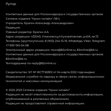
Рупор
Контактные данные для Роскомнадзора и государственных органов
Сетевое издание "Крым онлайн" (18+).
Учредитель: Брагин Александр Александрович
Редакция:
Главный редактор: Брагин А.А.
Адрес редакции: 432045, Ульяновск,ул.Кузоватовская, д.42А, кв.72
Телефоны (круглосуточно): 8 (902) 244-15-19, WhatsApp, Viber, Telegram:
+7 999 190-04-08
Электронный адрес редакции:
news@82online.ru
,
82online@bk.ru
Контактные данные для Роскомнадзора и государственных органов:
82online@bk.ru
Техподдержка:
no-reply@82online.ru
Свидетельство ЭЛ № ФС77-82812 от 04 марта 2022 года выдано
Федеральной службой по надзору в сфере связи, информационных
технологий и массовых коммуникаций
© 2022-2023 Сетевое издание “Крым онлайн”
Редакция не несёт ответственности за достоверность информации,
опубликованной в рекламных объявлениях.
Редакция не предоставляет справочной информации.