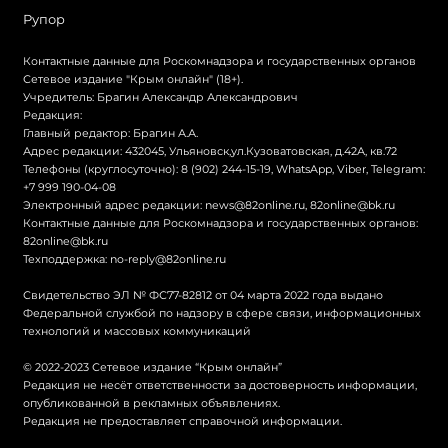
Рупор
Контактные данные для Роскомнадзора и государственных органов
Сетевое издание "Крым онлайн" (18+).
Учредитель: Брагин Александр Александрович
Редакция:
Главный редактор: Брагин А.А.
Адрес редакции: 432045, Ульяновск,ул.Кузоватовская, д.42А, кв.72
Телефоны (круглосуточно): 8 (902) 244-15-19, WhatsApp, Viber, Telegram:
+7 999 190-04-08
Электронный адрес редакции:
news@82online.ru
,
82online@bk.ru
Контактные данные для Роскомнадзора и государственных органов:
82online@bk.ru
Техподдержка:
no-reply@82online.ru
Свидетельство ЭЛ № ФС77-82812 от 04 марта 2022 года выдано
Федеральной службой по надзору в сфере связи, информационных
технологий и массовых коммуникаций
© 2022-2023 Сетевое издание “Крым онлайн”
Редакция не несёт ответственности за достоверность информации,
опубликованной в рекламных объявлениях.
Редакция не предоставляет справочной информации.