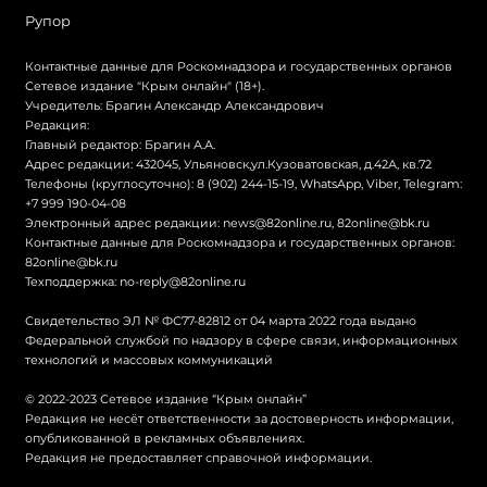
Рупор
Контактные данные для Роскомнадзора и государственных органов
Сетевое издание "Крым онлайн" (18+).
Учредитель: Брагин Александр Александрович
Редакция:
Главный редактор: Брагин А.А.
Адрес редакции: 432045, Ульяновск,ул.Кузоватовская, д.42А, кв.72
Телефоны (круглосуточно): 8 (902) 244-15-19, WhatsApp, Viber, Telegram:
+7 999 190-04-08
Электронный адрес редакции:
news@82online.ru
,
82online@bk.ru
Контактные данные для Роскомнадзора и государственных органов:
82online@bk.ru
Техподдержка:
no-reply@82online.ru
Свидетельство ЭЛ № ФС77-82812 от 04 марта 2022 года выдано
Федеральной службой по надзору в сфере связи, информационных
технологий и массовых коммуникаций
© 2022-2023 Сетевое издание “Крым онлайн”
Редакция не несёт ответственности за достоверность информации,
опубликованной в рекламных объявлениях.
Редакция не предоставляет справочной информации.