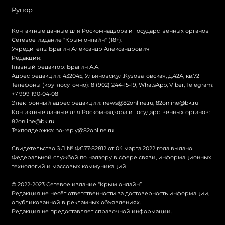
Рупор
Контактные данные для Роскомнадзора и государственных органов
Сетевое издание "Крым онлайн" (18+).
Учредитель: Брагин Александр Александрович
Редакция:
Главный редактор: Брагин А.А.
Адрес редакции: 432045, Ульяновск,ул.Кузоватовская, д.42А, кв.72
Телефоны (круглосуточно): 8 (902) 244-15-19, WhatsApp, Viber, Telegram:
+7 999 190-04-08
Электронный адрес редакции:
news@82online.ru
,
82online@bk.ru
Контактные данные для Роскомнадзора и государственных органов:
82online@bk.ru
Техподдержка:
no-reply@82online.ru
Свидетельство ЭЛ № ФС77-82812 от 04 марта 2022 года выдано
Федеральной службой по надзору в сфере связи, информационных
технологий и массовых коммуникаций
© 2022-2023 Сетевое издание “Крым онлайн”
Редакция не несёт ответственности за достоверность информации,
опубликованной в рекламных объявлениях.
Редакция не предоставляет справочной информации.