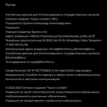
Рупор
Контактные данные для Роскомнадзора и государственных органов
Сетевое издание "Крым онлайн" (18+).
Учредитель: Брагин Александр Александрович
Редакция:
Главный редактор: Брагин А.А.
Адрес редакции: 432045, Ульяновск,ул.Кузоватовская, д.42А, кв.72
Телефоны (круглосуточно): 8 (902) 244-15-19, WhatsApp, Viber, Telegram:
+7 999 190-04-08
Электронный адрес редакции:
news@82online.ru
,
82online@bk.ru
Контактные данные для Роскомнадзора и государственных органов:
82online@bk.ru
Техподдержка:
no-reply@82online.ru
Свидетельство ЭЛ № ФС77-82812 от 04 марта 2022 года выдано
Федеральной службой по надзору в сфере связи, информационных
технологий и массовых коммуникаций
© 2022-2023 Сетевое издание “Крым онлайн”
Редакция не несёт ответственности за достоверность информации,
опубликованной в рекламных объявлениях.
Редакция не предоставляет справочной информации.