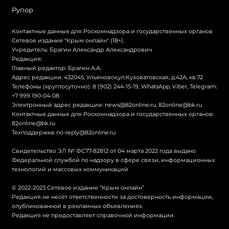
Рупор
Контактные данные для Роскомнадзора и государственных органов
Сетевое издание "Крым онлайн" (18+).
Учредитель: Брагин Александр Александрович
Редакция:
Главный редактор: Брагин А.А.
Адрес редакции: 432045, Ульяновск,ул.Кузоватовская, д.42А, кв.72
Телефоны (круглосуточно): 8 (902) 244-15-19, WhatsApp, Viber, Telegram:
+7 999 190-04-08
Электронный адрес редакции:
news@82online.ru
,
82online@bk.ru
Контактные данные для Роскомнадзора и государственных органов:
82online@bk.ru
Техподдержка:
no-reply@82online.ru
Свидетельство ЭЛ № ФС77-82812 от 04 марта 2022 года выдано
Федеральной службой по надзору в сфере связи, информационных
технологий и массовых коммуникаций
© 2022-2023 Сетевое издание “Крым онлайн”
Редакция не несёт ответственности за достоверность информации,
опубликованной в рекламных объявлениях.
Редакция не предоставляет справочной информации.