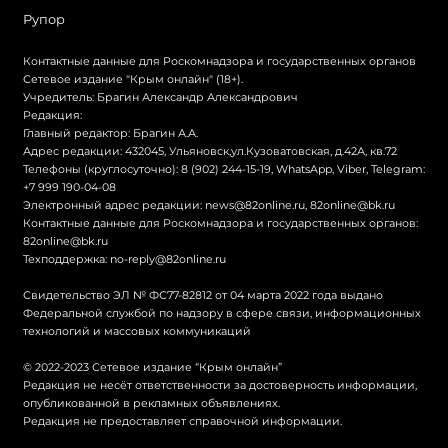
Рупор
Контактные данные для Роскомнадзора и государственных органов
Сетевое издание "Крым онлайн" (18+).
Учредитель: Брагин Александр Александрович
Редакция:
Главный редактор: Брагин А.А.
Адрес редакции: 432045, Ульяновск,ул.Кузоватовская, д.42А, кв.72
Телефоны (круглосуточно): 8 (902) 244-15-19, WhatsApp, Viber, Telegram:
+7 999 190-04-08
Электронный адрес редакции:
news@82online.ru
,
82online@bk.ru
Контактные данные для Роскомнадзора и государственных органов:
82online@bk.ru
Техподдержка:
no-reply@82online.ru
Свидетельство ЭЛ № ФС77-82812 от 04 марта 2022 года выдано
Федеральной службой по надзору в сфере связи, информационных
технологий и массовых коммуникаций
© 2022-2023 Сетевое издание “Крым онлайн”
Редакция не несёт ответственности за достоверность информации,
опубликованной в рекламных объявлениях.
Редакция не предоставляет справочной информации.