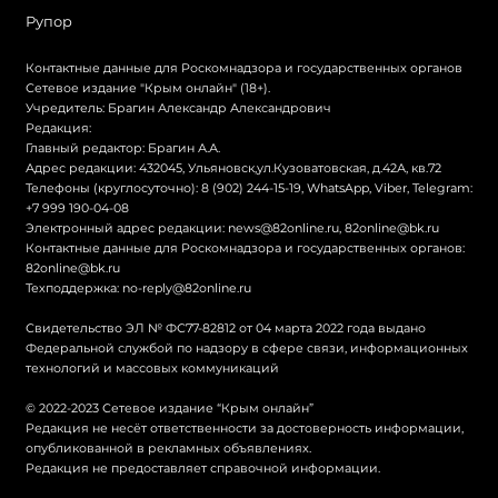
Рупор
Контактные данные для Роскомнадзора и государственных органов
Сетевое издание "Крым онлайн" (18+).
Учредитель: Брагин Александр Александрович
Редакция:
Главный редактор: Брагин А.А.
Адрес редакции: 432045, Ульяновск,ул.Кузоватовская, д.42А, кв.72
Телефоны (круглосуточно): 8 (902) 244-15-19, WhatsApp, Viber, Telegram:
+7 999 190-04-08
Электронный адрес редакции:
news@82online.ru
,
82online@bk.ru
Контактные данные для Роскомнадзора и государственных органов:
82online@bk.ru
Техподдержка:
no-reply@82online.ru
Свидетельство ЭЛ № ФС77-82812 от 04 марта 2022 года выдано
Федеральной службой по надзору в сфере связи, информационных
технологий и массовых коммуникаций
© 2022-2023 Сетевое издание “Крым онлайн”
Редакция не несёт ответственности за достоверность информации,
опубликованной в рекламных объявлениях.
Редакция не предоставляет справочной информации.