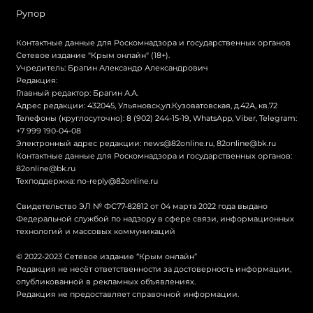
Рупор
Контактные данные для Роскомнадзора и государственных органов
Сетевое издание "Крым онлайн" (18+).
Учредитель: Брагин Александр Александрович
Редакция:
Главный редактор: Брагин А.А.
Адрес редакции: 432045, Ульяновск,ул.Кузоватовская, д.42А, кв.72
Телефоны (круглосуточно): 8 (902) 244-15-19, WhatsApp, Viber, Telegram:
+7 999 190-04-08
Электронный адрес редакции:
news@82online.ru
,
82online@bk.ru
Контактные данные для Роскомнадзора и государственных органов:
82online@bk.ru
Техподдержка:
no-reply@82online.ru
Свидетельство ЭЛ № ФС77-82812 от 04 марта 2022 года выдано
Федеральной службой по надзору в сфере связи, информационных
технологий и массовых коммуникаций
© 2022-2023 Сетевое издание “Крым онлайн”
Редакция не несёт ответственности за достоверность информации,
опубликованной в рекламных объявлениях.
Редакция не предоставляет справочной информации.