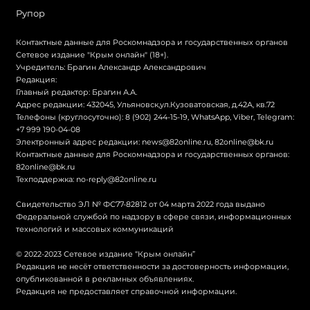
Рупор
Контактные данные для Роскомнадзора и государственных органов
Сетевое издание "Крым онлайн" (18+).
Учредитель: Брагин Александр Александрович
Редакция:
Главный редактор: Брагин А.А.
Адрес редакции: 432045, Ульяновск,ул.Кузоватовская, д.42А, кв.72
Телефоны (круглосуточно): 8 (902) 244-15-19, WhatsApp, Viber, Telegram:
+7 999 190-04-08
Электронный адрес редакции:
news@82online.ru
,
82online@bk.ru
Контактные данные для Роскомнадзора и государственных органов:
82online@bk.ru
Техподдержка:
no-reply@82online.ru
Свидетельство ЭЛ № ФС77-82812 от 04 марта 2022 года выдано
Федеральной службой по надзору в сфере связи, информационных
технологий и массовых коммуникаций
© 2022-2023 Сетевое издание “Крым онлайн”
Редакция не несёт ответственности за достоверность информации,
опубликованной в рекламных объявлениях.
Редакция не предоставляет справочной информации.