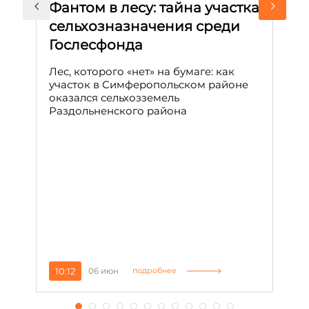
Фантом в лесу: тайна участка
Л
сельхозназначения среди
т
Гослесфонда
п
с
Лес, которого «нет» на бумаге: как
С
участок в Симферопольском районе
оказался сельхозземель
Ле
Раздольненского района
зн
сп
С
10:12
06 июн
1
подробнее