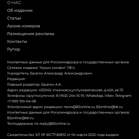
О НАС
Об издании
Статьи
Архив номеров
Размещение рекламы
Контакты
Рупор
Контактные данные для Роскомнадзора и государственных органов
Сетевое издание "Крым онлайн" (18+).
Учредитель: Брагин Александр Александрович
Редакция:
Главный редактор: Брагин А.А.
Адрес редакции: 432045, Ульяновск,ул.Кузоватовская, д.42А, кв.72
Телефоны (круглосуточно): 8 (902) 244-15-19, WhatsApp, Viber, Telegram:
+7 999 190-04-08
Электронный адрес редакции:
news@82online.ru
,
82online@bk.ru
Контактные данные для Роскомнадзора и государственных органов:
82online@bk.ru
Техподдержка:
no-reply@82online.ru
Свидетельство ЭЛ № ФС77-82812 от 04 марта 2022 года выдано