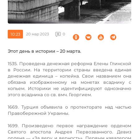
10:23
20 мар 2023
0
Этот день в истории – 20 марта.
1535. Проведена денежная реформа Елены Глинской
в России. На территории страны введена единая
денежная единица – копейка. Свои названием она
обязана изображенному на монетах всаднику с
копьем. Историки не идентифицируют однозначно
этого всадника со св. вмч. Георгием.
1669. Турция объявила о протекторате над частью
Правобережной Украины.
1699. Произведено первое награждение орденом
Святого апостола Андрея Первозванного. Девиз
ордена — «За веру и верность». Первым кавалером