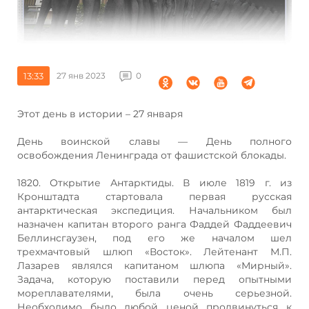
13:33
27 янв 2023
0
Этот день в истории – 27 января
День воинской славы — День полного
освобождения Ленинграда от фашистской блокады.
1820. Открытие Антарктиды. В июле 1819 г. из
Кронштадта стартовала первая русская
антарктическая экспедиция. Начальником был
назначен капитан второго ранга Фаддей Фаддеевич
Беллинсгаузен, под его же началом шел
трехмачтовый шлюп «Восток». Лейтенант М.П.
Лазарев являлся капитаном шлюпа «Мирный».
Задача, которую поставили перед опытными
мореплавателями, была очень серьезной.
Необходимо было любой ценой продвинуться к