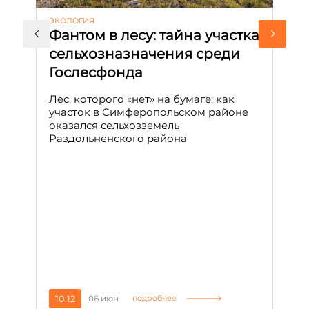
ЭКОЛОГИЯ
КУ
Фантом в лесу: тайна участка
Л
сельхозназначения среди
т
Гослесфонда
п
с
Лес, которого «нет» на бумаге: как
С
участок в Симферопольском районе
оказался сельхозземель
Ле
Раздольненского района
зн
сп
С
10:12
06 июн
1
подробнее