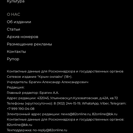
Культура
О НАС
Об издании
Статьи
Архив номеров
Размещение рекламы
Контакты
Рупор
Контактные данные для Роскомнадзора и государственных органов
Сетевое издание "Крым онлайн" (18+).
Учредитель: Брагин Александр Александрович
Редакция:
Главный редактор: Брагин А.А.
Адрес редакции: 432045, Ульяновск,ул.Кузоватовская, д.42А, кв.72
Телефоны (круглосуточно): 8 (902) 244-15-19, WhatsApp, Viber, Telegram:
+7 999 190-04-08
Электронный адрес редакции:
news@82online.ru
,
82online@bk.ru
Контактные данные для Роскомнадзора и государственных органов:
82online@bk.ru
Техподдержка:
no-reply@82online.ru