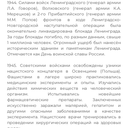
1944. Силами войск Ленинградского (генерал армии
Л.А. Говоров), Волховского (генерал армии К.А.
Мерецков) и 2-го Прибалтийского (генерал армии
М.М. Попов) фронтов в ходе Лениградско-
Новгородской наступательной операции была
окончательно ликвидирована блокада Ленинграда.
За годы блокады погибло, по разным данным, свыше
1 миллиона человек. Огромный ущерб был нанесён
историческим зданиям и памятникам Ленинграда.
Отмечается как День воинской славы России.
1945. Советскими войсками освобождены узники
нацистского концлагеря в Освенциме (Польша).
Фашистами в лагере широко практиковались
медицинские эксперименты и опыты. Изучались
действия химических веществ на человеческий
организм. Испытывались новейшие
фармацевтические препараты. Заключенных
искусственно заражали малярией, гепатитом и
другими опасными заболеваниями в качестве
эксперимента. Нацистские врачи тренировались в
проведении хирургических операций на здоровых