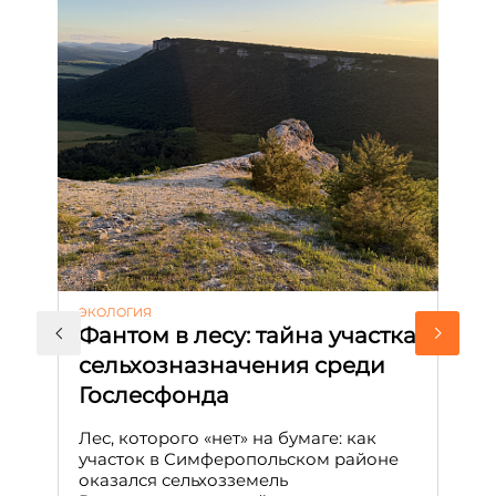
ЭКОЛОГИЯ
КУ
Фантом в лесу: тайна участка
Л
сельхозназначения среди
т
Гослесфонда
п
с
Лес, которого «нет» на бумаге: как
С
участок в Симферопольском районе
оказался сельхозземель