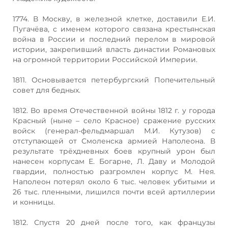
1774. В Москву, в железной клетке, доставили Е.И.
Пугачёва, с именем которого связана крестьянская
война в России и последний перелом в мировой
истории, закрепивший власть династии Романовых
на огромной территории Российской Империи.
1811. Основывается петербургский Попечительный
совет для бедных.
1812. Во время Отечественной войны 1812 г. у города
Красный (ныне – село Красное) сражение русских
войск (генерал-фельдмаршал М.И. Кутузов) с
отступающей от Смоленска армией Наполеона. В
результате трёхдневных боев крупный урон был
нанесен корпусам Е. Богарне, Л. Даву и Молодой
гвардии, полностью разгромлен корпус М. Нея.
Наполеон потерял около 6 тыс. человек убитыми и
26 тыс. пленными, лишился почти всей артиллерии
и конницы.
1812. Спустя 20 дней после того, как французы