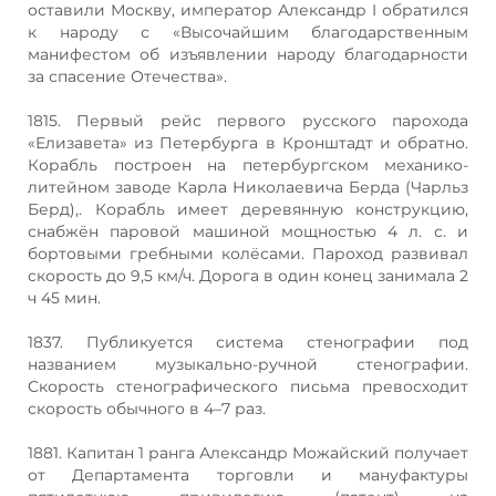
оставили Москву, император Александр I обратился
к народу с «Высочайшим благодарственным
манифестом об изъявлении народу благодарности
за спасение Отечества».
1815. Первый рейс первого русского парохода
«Елизавета» из Петербурга в Кронштадт и обратно.
Корабль построен на петербургском механико-
литейном заводе Карла Николаевича Берда (Чарльз
Берд),. Корабль имеет деревянную конструкцию,
снабжён паровой машиной мощностью 4 л. с. и
бортовыми гребными колёсами. Пароход развивал
скорость до 9,5 км/ч. Дорога в один конец занимала 2
ч 45 мин.
1837. Публикуется система стенографии под
названием музыкально-ручной стенографии.
Скорость стенографического письма превосходит
скорость обычного в 4–7 раз.
1881. Капитан 1 ранга Александр Можайский получает
от Департамента торговли и мануфактуры