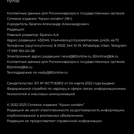
Рупор
Контактные данные для Роскомнадзора и государственных органов
Сетевое издание "Крым онлайн" (18+).
Учредитель: Брагин Александр Александрович
Редакция:
Главный редактор: Брагин А.А.
Адрес редакции: 432045, Ульяновск,ул.Кузоватовская, д.42А, кв.72
Телефоны (круглосуточно): 8 (902) 244-15-19, WhatsApp, Viber, Telegram:
+7 999 190-04-08
Электронный адрес редакции:
news@82online.ru
,
82online@bk.ru
Контактные данные для Роскомнадзора и государственных органов:
82online@bk.ru
Техподдержка:
no-reply@82online.ru
Свидетельство ЭЛ № ФС77-82812 от 04 марта 2022 года выдано
Федеральной службой по надзору в сфере связи, информационных
технологий и массовых коммуникаций
© 2022-2023 Сетевое издание “Крым онлайн”
Редакция не несёт ответственности за достоверность информации,
опубликованной в рекламных объявлениях.
Редакция не предоставляет справочной информации.