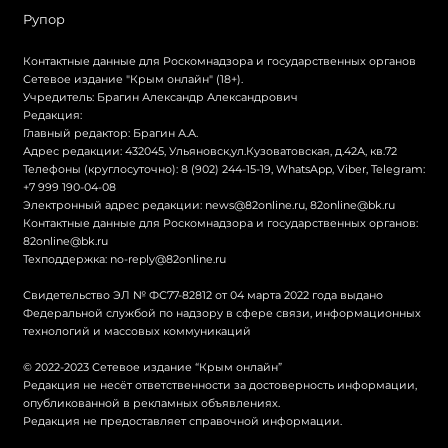
Рупор
Контактные данные для Роскомнадзора и государственных органов
Сетевое издание "Крым онлайн" (18+).
Учредитель: Брагин Александр Александрович
Редакция:
Главный редактор: Брагин А.А.
Адрес редакции: 432045, Ульяновск,ул.Кузоватовская, д.42А, кв.72
Телефоны (круглосуточно): 8 (902) 244-15-19, WhatsApp, Viber, Telegram:
+7 999 190-04-08
Электронный адрес редакции:
news@82online.ru
,
82online@bk.ru
Контактные данные для Роскомнадзора и государственных органов:
82online@bk.ru
Техподдержка:
no-reply@82online.ru
Свидетельство ЭЛ № ФС77-82812 от 04 марта 2022 года выдано
Федеральной службой по надзору в сфере связи, информационных
технологий и массовых коммуникаций
© 2022-2023 Сетевое издание “Крым онлайн”
Редакция не несёт ответственности за достоверность информации,
опубликованной в рекламных объявлениях.
Редакция не предоставляет справочной информации.