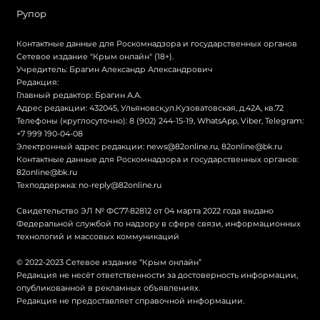
Рупор
Контактные данные для Роскомнадзора и государственных органов
Сетевое издание "Крым онлайн" (18+).
Учредитель: Брагин Александр Александрович
Редакция:
Главный редактор: Брагин А.А.
Адрес редакции: 432045, Ульяновск,ул.Кузоватовская, д.42А, кв.72
Телефоны (круглосуточно): 8 (902) 244-15-19, WhatsApp, Viber, Telegram:
+7 999 190-04-08
Электронный адрес редакции:
news@82online.ru
,
82online@bk.ru
Контактные данные для Роскомнадзора и государственных органов:
82online@bk.ru
Техподдержка:
no-reply@82online.ru
Свидетельство ЭЛ № ФС77-82812 от 04 марта 2022 года выдано
Федеральной службой по надзору в сфере связи, информационных
технологий и массовых коммуникаций
© 2022-2023 Сетевое издание “Крым онлайн”
Редакция не несёт ответственности за достоверность информации,
опубликованной в рекламных объявлениях.
Редакция не предоставляет справочной информации.