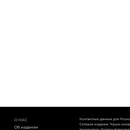
Контактные данные для Роск
О НАС
Сетевое издание "Крым онлайн
Об издании
Учредитель: Брагин Алексан