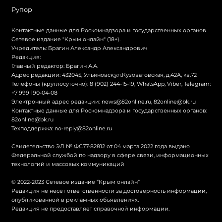
Рупор
Контактные данные для Роскомнадзора и государственных органов
Сетевое издание "Крым онлайн" (18+).
Учредитель: Брагин Александр Александрович
Редакция:
Главный редактор: Брагин А.А.
Адрес редакции: 432045, Ульяновск,ул.Кузоватовская, д.42А, кв.72
Телефоны (круглосуточно): 8 (902) 244-15-19, WhatsApp, Viber, Telegram:
+7 999 190-04-08
Электронный адрес редакции:
news@82online.ru
,
82online@bk.ru
Контактные данные для Роскомнадзора и государственных органов:
82online@bk.ru
Техподдержка:
no-reply@82online.ru
Свидетельство ЭЛ № ФС77-82812 от 04 марта 2022 года выдано
Федеральной службой по надзору в сфере связи, информационных
технологий и массовых коммуникаций
© 2022-2023 Сетевое издание “Крым онлайн”
Редакция не несёт ответственности за достоверность информации,
опубликованной в рекламных объявлениях.
Редакция не предоставляет справочной информации.