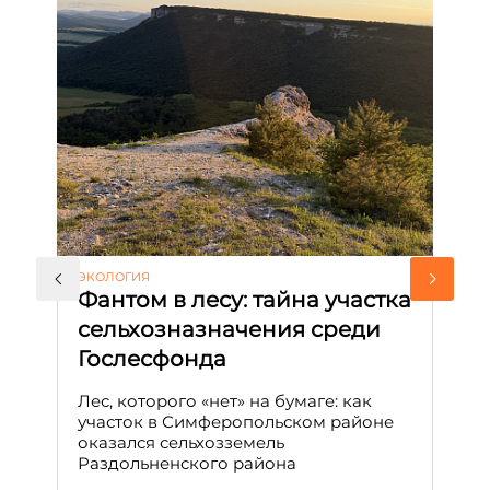
ЭКОЛОГИЯ
КУ
Фантом в лесу: тайна участка
Л
сельхозназначения среди
т
Гослесфонда
п
с
Лес, которого «нет» на бумаге: как
С
участок в Симферопольском районе
оказался сельхозземель
Ле
Раздольненского района
зн