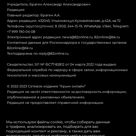
Учредитель: Брагин Александр Александрович
Редакция:
Главный редактор: Брагин А.А.
Адрес редакции: 432045, Ульяновск,ул.Кузоватовская, д.42А, кв.72
Телефоны (круглосуточно): 8 (902) 244-15-19, WhatsApp, Viber, Telegram:
+7 999 190-04-08
Электронный адрес редакции:
news@82online.ru
,
82online@bk.ru
Контактные данные для Роскомнадзора и государственных органов:
82online@bk.ru
Техподдержка:
no-reply@82online.ru
Свидетельство ЭЛ № ФС77-82812 от 04 марта 2022 года выдано
Федеральной службой по надзору в сфере связи, информационных
технологий и массовых коммуникаций
© 2022-2023 Сетевое издание “Крым онлайн”
Редакция не несёт ответственности за достоверность информации,
опубликованной в рекламных объявлениях.
Редакция не предоставляет справочной информации.
© Крым онлайн
Мы используем файлы cookie, чтобы собирать данные
о трафике, анализировать их, подбирать для вас
Политика конфиденциальности
подходящий контент и рекламу, а также дать вам
возможность делиться информацией в социальных