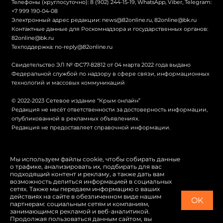
Телефоны (круглосуточно): 8 (902) 244-15-19, WhatsApp, Viber, Telegram:
+7 999 190-04-08
Электронный адрес редакции:
news@82online.ru
,
82online@bk.ru
Контактные данные для Роскомнадзора и государственных органов:
82online@bk.ru
Техподдержка:
no-reply@82online.ru
Свидетельство ЭЛ № ФС77-82812 от 04 марта 2022 года выдано
Федеральной службой по надзору в сфере связи, информационных
технологий и массовых коммуникаций
© 2022-2023 Сетевое издание “Крым онлайн”
Редакция не несёт ответственности за достоверность информации,
опубликованной в рекламных объявлениях.
Редакция не предоставляет справочной информации.
© Крым онлайн
Мы используем файлы cookie, чтобы собирать данные
о трафике, анализировать их, подбирать для вас
Политика конфиденциальности
подходящий контент и рекламу, а также дать вам
возможность делиться информацией в социальных
Карта сайта
сетях. Также мы передаем информацию о ваших
действиях на сайте в обезличенном виде нашим
OK
Switch to English
партнерам: социальным сетям и компаниям,
занимающимся рекламой и веб-аналитикой.
Продолжая пользоваться данным сайтом, вы