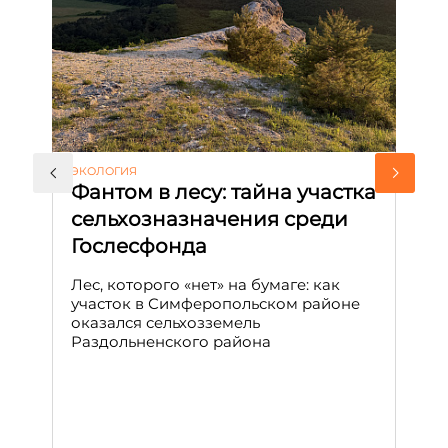
ЭКОЛОГИЯ
КУ
Фантом в лесу: тайна участка
Л
сельхозназначения среди
т
Гослесфонда
п
с
Лес, которого «нет» на бумаге: как
С
участок в Симферопольском районе
оказался сельхозземель
Ле
Раздольненского района
зн
сп
С