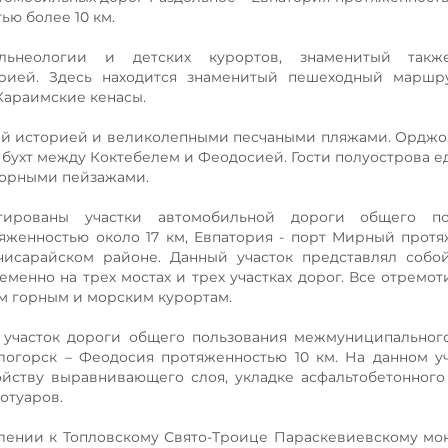
ю более 10 км.
льнеологии и детских курортов, знаменитый так
орией. Здесь находится знаменитый пешеходный маршр
Караимские кенасы.
ей историей и великолепными песчаными пляжами. Ордж
бухт между Коктебелем и Феодосией. Гости полуострова ед
горными пейзажами.
рованы участки автомобильной дороги общего по
женностью около 17 км, Евпатория - порт Мирный прот
хчисарайском районе. Данный участок представлял соб
менно на трех мостах и трех участках дорог. Все отремо
м горным и морским курортам.
 участок дороги общего пользования межмуниципальног
логорск – Феодосия протяженностью 10 км. На данном у
йству выравнивающего слоя, укладке асфальтобетонного
отуаров.
авлении к Топловскому Свято-Троице Параскевиевскому м