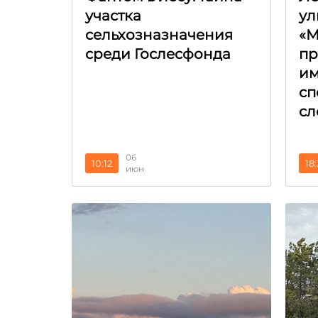
участка
ул
сельхозназначения
«М
среди Гослесфонда
пр
и
сп
сл
06
10:12
18
июн