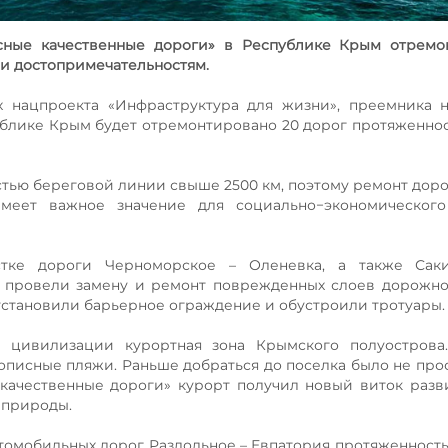
сные качественные дороги» в Республике Крым отремо
 и достопримечательностям.
х нацпроекта «Инфраструктура для жизни», преемника 
ублике Крым будет отремонтировано 20 дорог протяженнос
тью береговой линии свыше 2500 км, поэтому ремонт доро
меет важное значение для социально−экономического
тке дороги Черноморское – Оленевка, а также Саки
ы провели замену и ремонт поврежденных слоев дорожн
 установили барьерное ограждение и обустроили тротуары.
т цивилизации курортная зона Крымского полуострова.
писные пляжи. Раньше добраться до поселка было не прос
 качественные дороги» курорт получил новый виток разв
 природы.
томобильных дорог Раздольное – Евпатория протяженность