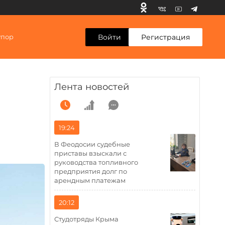
Войти
Регистрация
упор
Лента новостей
19:24
В Феодосии судебные
приставы взыскали с
руководства топливного
предприятия долг по
арендным платежам
20:12
Студотряды Крыма