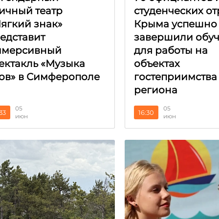
ичный театр
студенческих о
ягкий знак»
Крыма успешно
едставит
завершили обу
ммерсивный
для работы на
ектакль «Музыка
объектах
ов» в Симферополе
гостеприимства
региона
05
05
:33
16:30
июн
июн