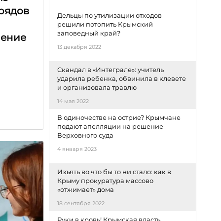
трядов
Дельцы по утилизации отходов
решили потопить Крымский
заповедный край?
чение
13 декабря 2022
Скандал в «Интеграле»: учитель
ударила ребенка, обвинила в клевете
и организовала травлю
14 мая 2022
В одиночестве на острие? Крымчане
подают апелляции на решение
Верховного суда
4 января 2023
Изъять во что бы то ни стало: как в
Крыму прокуратура массово
«отжимает» дома
18 сентября 2022
Руки в кровь! Крымская власть