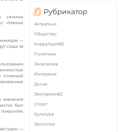
Рубрикатор
же своими
ут «Малый
Актуально
Общество
оникидзе —
Коррупция82
ут сюда за
Политика
льзования
Эксклюзив
яженностью
Интервью
ой сложный
тированные
Досье
Экотуризм82
о значения
Cпорт
частке был
 покрытия,
Культура
Экология
онастырю —