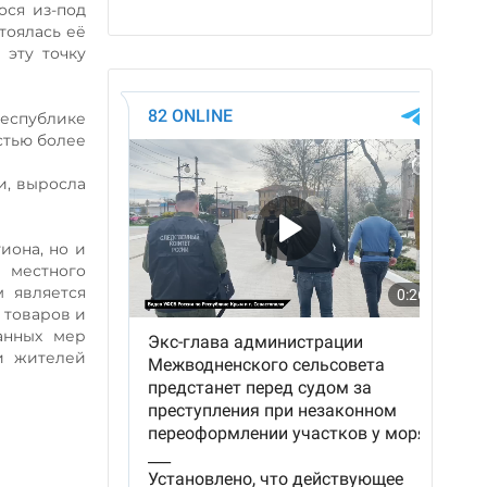
ося из-под
тоялась её
 эту точку
Республике
стью более
и, выросла
иона, но и
и местного
м является
 товаров и
анных мер
и жителей