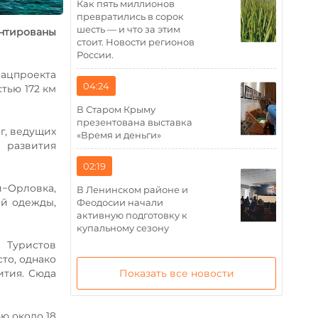
Как пять миллионов
превратились в сорок
шесть — и что за этим
нтированы
стоит. Новости регионов
России.
нацпроекта
04:24
тью 172 км
В Старом Крыму
презентована выставка
г, ведущих
«Время и деньги»
 развития
02:19
−Орловка,
В Ленинском районе и
ой одежды,
Феодосии начали
активную подготовку к
купальному сезону
 Туристов
то, однако
ития. Сюда
Показать все новости
ю около 18