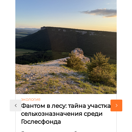
ЭКОЛОГИЯ
КУ
Фантом в лесу: тайна участка
Л
сельхозназначения среди
т
Гослесфонда
п
с