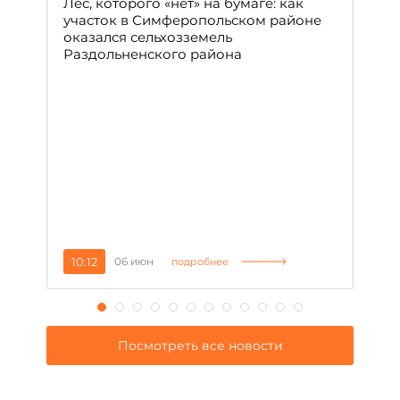
Лес, которого «нет» на бумаге: как
С
участок в Симферопольском районе
оказался сельхозземель
Ле
Раздольненского района
зн
сп
С
10:12
06 июн
1
подробнее
Посмотреть все новости