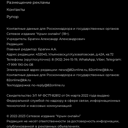
Размещение рекламы
Контакты
Рупор
Контактные данные для Роскомнадзора и государственных органов
Сетевое издание "Крым онлайн" (18+).
Учредитель: Брагин Александр Александрович
Редакция:
Главный редактор: Брагин А.А.
Адрес редакции: 432045, Ульяновск,ул.Кузоватовская, д.42А, кв.72
Телефоны (круглосуточно): 8 (902) 244-15-19, WhatsApp, Viber, Telegram:
+7 999 190-04-08
Электронный адрес редакции:
news@82online.ru
,
82online@bk.ru
Контактные данные для Роскомнадзора и государственных органов:
82online@bk.ru
Техподдержка:
no-reply@82online.ru
Свидетельство ЭЛ № ФС77-82812 от 04 марта 2022 года выдано
Федеральной службой по надзору в сфере связи, информационных
технологий и массовых коммуникаций
© 2022-2023 Сетевое издание “Крым онлайн”
Редакция не несёт ответственности за достоверность информации,
опубликованной в рекламных объявлениях.