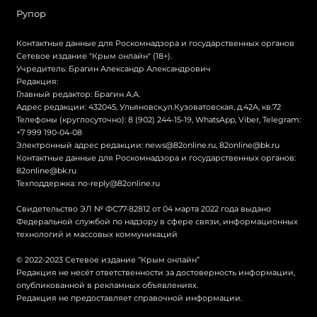
Рупор
Контактные данные для Роскомнадзора и государственных органов
Сетевое издание "Крым онлайн" (18+).
Учредитель: Брагин Александр Александрович
Редакция:
Главный редактор: Брагин А.А.
Адрес редакции: 432045, Ульяновск,ул.Кузоватовская, д.42А, кв.72
Телефоны (круглосуточно): 8 (902) 244-15-19, WhatsApp, Viber, Telegram:
+7 999 190-04-08
Электронный адрес редакции:
news@82online.ru
,
82online@bk.ru
Контактные данные для Роскомнадзора и государственных органов:
82online@bk.ru
Техподдержка:
no-reply@82online.ru
Свидетельство ЭЛ № ФС77-82812 от 04 марта 2022 года выдано
Федеральной службой по надзору в сфере связи, информационных
технологий и массовых коммуникаций
© 2022-2023 Сетевое издание “Крым онлайн”
Редакция не несёт ответственности за достоверность информации,
опубликованной в рекламных объявлениях.
Редакция не предоставляет справочной информации.