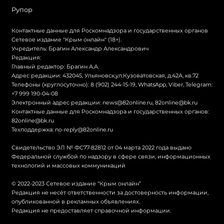
Рупор
Контактные данные для Роскомнадзора и государственных органов
Сетевое издание "Крым онлайн" (18+).
Учредитель: Брагин Александр Александрович
Редакция:
Главный редактор: Брагин А.А.
Адрес редакции: 432045, Ульяновск,ул.Кузоватовская, д.42А, кв.72
Телефоны (круглосуточно): 8 (902) 244-15-19, WhatsApp, Viber, Telegram:
+7 999 190-04-08
Электронный адрес редакции:
news@82online.ru
,
82online@bk.ru
Контактные данные для Роскомнадзора и государственных органов:
82online@bk.ru
Техподдержка:
no-reply@82online.ru
Свидетельство ЭЛ № ФС77-82812 от 04 марта 2022 года выдано
Федеральной службой по надзору в сфере связи, информационных
технологий и массовых коммуникаций
© 2022-2023 Сетевое издание “Крым онлайн”
Редакция не несёт ответственности за достоверность информации,
опубликованной в рекламных объявлениях.
Редакция не предоставляет справочной информации.