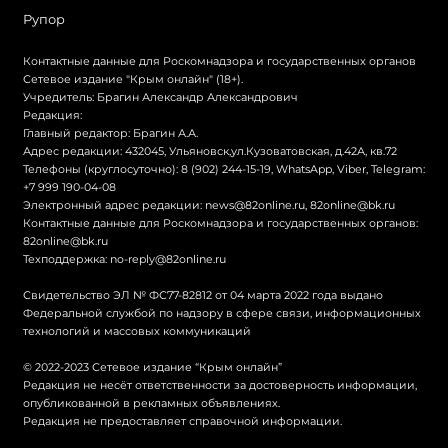
Рупор
Контактные данные для Роскомнадзора и государственных органов
Сетевое издание "Крым онлайн" (18+).
Учредитель: Брагин Александр Александрович
Редакция:
Главный редактор: Брагин А.А.
Адрес редакции: 432045, Ульяновск,ул.Кузоватовская, д.42А, кв.72
Телефоны (круглосуточно): 8 (902) 244-15-19, WhatsApp, Viber, Telegram:
+7 999 190-04-08
Электронный адрес редакции:
news@82online.ru
,
82online@bk.ru
Контактные данные для Роскомнадзора и государственных органов:
82online@bk.ru
Техподдержка:
no-reply@82online.ru
Свидетельство ЭЛ № ФС77-82812 от 04 марта 2022 года выдано
Федеральной службой по надзору в сфере связи, информационных
технологий и массовых коммуникаций
© 2022-2023 Сетевое издание “Крым онлайн”
Редакция не несёт ответственности за достоверность информации,
опубликованной в рекламных объявлениях.
Редакция не предоставляет справочной информации.