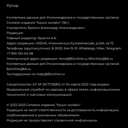
Рупор
Контактные данные для Роскомнадзора и государственных органов
Сетевое издание "Крым онлайн" (18+).
Учредитель: Брагин Александр Александрович
Редакция:
Главный редактор: Брагин А.А.
Адрес редакции: 432045, Ульяновск,ул.Кузоватовская, д.42А, кв.72
Телефоны (круглосуточно): 8 (902) 244-15-19, WhatsApp, Viber, Telegram:
+7 999 190-04-08
Электронный адрес редакции:
news@82online.ru
,
82online@bk.ru
Контактные данные для Роскомнадзора и государственных органов:
82online@bk.ru
Техподдержка:
no-reply@82online.ru
Свидетельство ЭЛ № ФС77-82812 от 04 марта 2022 года выдано
Федеральной службой по надзору в сфере связи, информационных
технологий и массовых коммуникаций
© 2022-2023 Сетевое издание “Крым онлайн”
Редакция не несёт ответственности за достоверность информации,
опубликованной в рекламных объявлениях.
Редакция не предоставляет справочной информации.