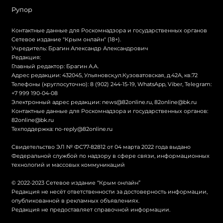
Рупор
Контактные данные для Роскомнадзора и государственных органов
Сетевое издание "Крым онлайн" (18+).
Учредитель: Брагин Александр Александрович
Редакция:
Главный редактор: Брагин А.А.
Адрес редакции: 432045, Ульяновск,ул.Кузоватовская, д.42А, кв.72
Телефоны (круглосуточно): 8 (902) 244-15-19, WhatsApp, Viber, Telegram:
+7 999 190-04-08
Электронный адрес редакции:
news@82online.ru
,
82online@bk.ru
Контактные данные для Роскомнадзора и государственных органов:
82online@bk.ru
Техподдержка:
no-reply@82online.ru
Свидетельство ЭЛ № ФС77-82812 от 04 марта 2022 года выдано
Федеральной службой по надзору в сфере связи, информационных
технологий и массовых коммуникаций
© 2022-2023 Сетевое издание “Крым онлайн”
Редакция не несёт ответственности за достоверность информации,
опубликованной в рекламных объявлениях.
Редакция не предоставляет справочной информации.