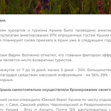
ым.
твом курортов и туризма Крыма было проведено анкети
результатам анкетирования 97% опрошенных гостей Крыма
5% планируют снова приехать в Крым уже в следующем году
рым Вадим Волченко отметил, что главным фактором эфф
 является число возвратных туристов.
жутке от 7 до 14 дней, менее 5 дней - 34%. Большинств
агодаря средствам массовой информации - их 56%, 29% -
родных.
й Крыма самостоятельно осуществляли бронирование своего
кий сезон опередило Южный берег Крыма по числу отдыха
н, г. Саки, Сакский район, Черноморский и Раздольненск
гу Крыма - Ялту и Алушту. Почти 15% расположились н