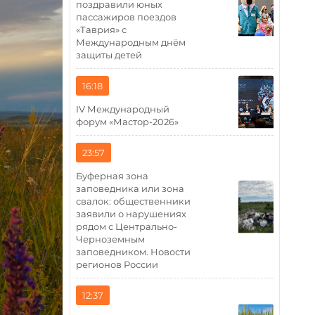
поздравили юных
пассажиров поездов
«Таврия» с
Международным днём
защиты детей
16:18
IV Международный
форум «Мастор-2026»
23:57
Буферная зона
заповедника или зона
свалок: общественники
заявили о нарушениях
рядом с Центрально-
Черноземным
заповедником. Новости
регионов России
12:37