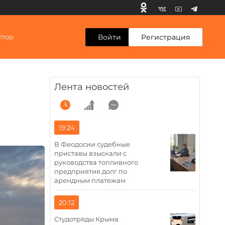
Войти
Регистрация
упор
Лента новостей
19:24
В Феодосии судебные
приставы взыскали с
руководства топливного
предприятия долг по
арендным платежам
20:12
Студотряды Крыма