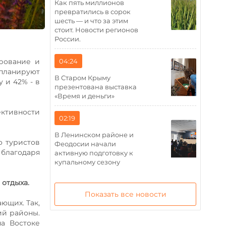
Как пять миллионов
превратились в сорок
шесть — и что за этим
стоит. Новости регионов
России.
04:24
рование и
 планируют
В Старом Крыму
 и 42% - в
презентована выставка
«Время и деньги»
ективности
02:19
В Ленинском районе и
о туристов
Феодосии начали
 благодаря
активную подготовку к
купальному сезону
 отдыха.
Показать все новости
ющих. Так,
ий районы.
а Востоке