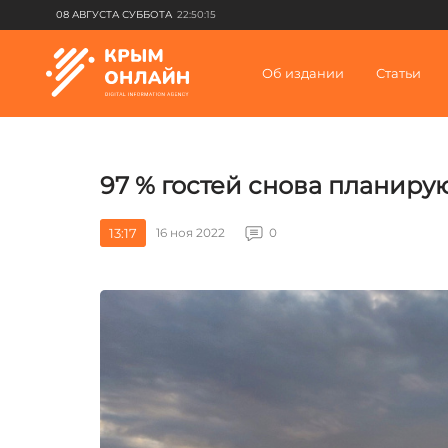
08 АВГУСТА СУББОТА
22:50:15
Об издании
Статьи
97 % гостей снова планиру
13:17
16 ноя 2022
0