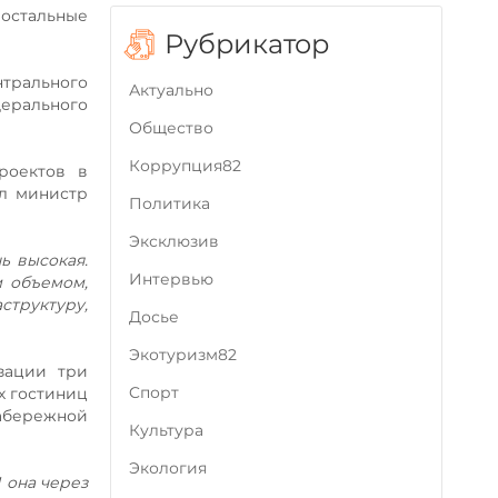
 остальные
Рубрикатор
трального
Актуально
дерального
Общество
Коррупция82
роектов в
ил министр
Политика
Эксклюзив
ь высокая.
Интервью
м объемом,
структуру,
Досье
Экотуризм82
зации три
Cпорт
х гостиниц
набережной
Культура
Экология
 она через