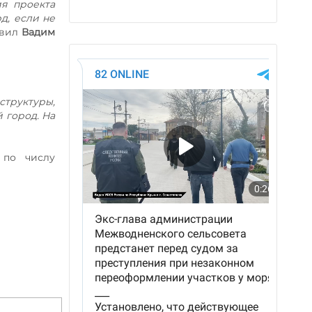
я проекта
д, если не
аявил
Вадим
структуры,
й город. На
 по числу