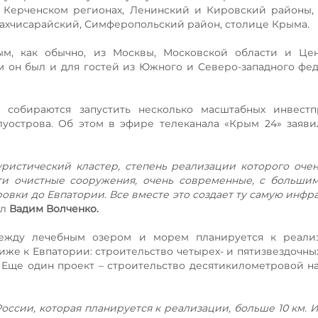
, Керченском регионах, Ленинский и Кировский районы,
Бахчисарайский, Симферопольский район, столице Крыма.
м, как обычно, из Москвы, Московской области и Цен
м он был и для гостей из Южного и Северо-западного фе
а собираются запустить несколько масштабных инвестп
луострова. Об этом в эфире телеканала «Крым 24» заяв
ристический кластер, степень реализации которого очен
ти очистные сооружения, очень современные, с больши
овки до Евпатории. Все вместе это создает ту самую инфра
ал
Вадим Волченко.
между лечебным озером и морем планируется к реали
иже к Евпатории: строительство четырех- и пятизвездочны
Еще один проект – строительство десятикилометровой 
оссии, которая планируется к реализации, больше 10 км. И