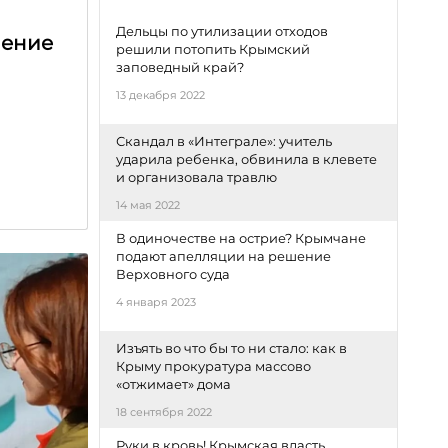
Дельцы по утилизации отходов
чение
решили потопить Крымский
заповедный край?
13 декабря 2022
Скандал в «Интеграле»: учитель
ударила ребенка, обвинила в клевете
и организовала травлю
14 мая 2022
В одиночестве на острие? Крымчане
подают апелляции на решение
Верховного суда
4 января 2023
Изъять во что бы то ни стало: как в
Крыму прокуратура массово
«отжимает» дома
18 сентября 2022
Руки в кровь! Крымская власть