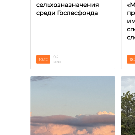
сельхозназначения
«М
среди Гослесфонда
пр
и
сп
сл
06
10:12
18
июн