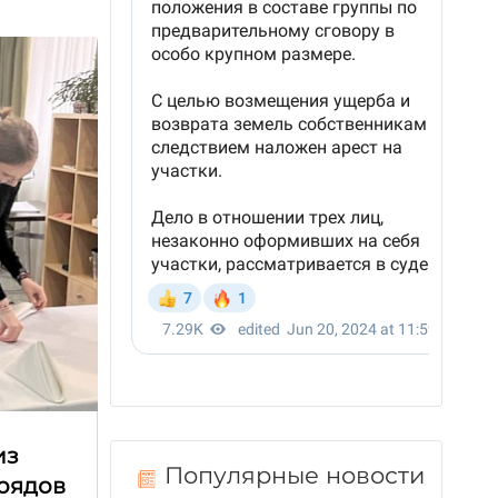
из
Популярные новости
трядов