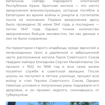
батальона «Запад» Народного ополчения
Республики Крым. Братская могила — это место
захоронения военнослужащих, которые погибли в
Евпатории во время войны и умерли в госпиталях
после её окончания. Первое захоронение здесь
было проведено 26 июня 1941 года, а последнее —
летом 1947 года. Однако точное количество
захороненных бойцов неизвестно, так как данные о
них не были сохранены.
На территории старого кладбища, среди зарослей и
непроходимых троп, в удалённой и заброшенной
части расположена могила Героя Советского Союза
гвардии майора Елизарова Сергея Михайловича. Он
прожил с 1922 по 1958 год и всю свою жизнь
посвятил службе в советской авиации. После
школы он поступил в лётное училище, прошёл всю
войну и стал Героем Советского Союза. Однако
тяжёлые условия и полученные раны подорвали его
здоровье, и он прожил недолго, скончавшись от
туберкулёза.