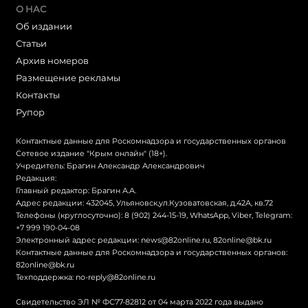
О НАС
Об издании
Статьи
Архив номеров
Размещение рекламы
Контакты
Рупор
Контактные данные для Роскомнадзора и государственных органов
Сетевое издание "Крым онлайн" (18+).
Учредитель: Брагин Александр Александрович
Редакция:
Главный редактор: Брагин А.А.
Адрес редакции: 432045, Ульяновск,ул.Кузоватовская, д.42А, кв.72
Телефоны (круглосуточно): 8 (902) 244-15-19, WhatsApp, Viber, Telegram:
+7 999 190-04-08
Электронный адрес редакции:
news@82online.ru
,
82online@bk.ru
Контактные данные для Роскомнадзора и государственных органов:
82online@bk.ru
Техподдержка:
no-reply@82online.ru
Свидетельство ЭЛ № ФС77-82812 от 04 марта 2022 года выдано