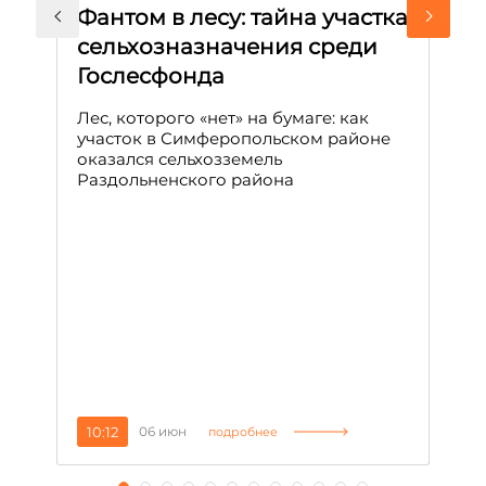
Фантом в лесу: тайна участка
Л
сельхозназначения среди
т
Гослесфонда
п
с
Лес, которого «нет» на бумаге: как
С
участок в Симферопольском районе
оказался сельхозземель
Ле
Раздольненского района
зн
сп
С
10:12
06 июн
1
подробнее