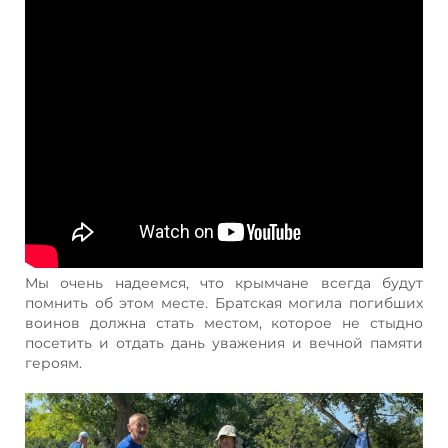
Мы очень надеемся, что крымчане всегда будут
помнить об этом месте. Братская могила погибших
воинов должна стать местом, которое не стыдно
посетить и отдать дань уважения и вечной памяти
героям.