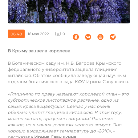
06:48
16 мая 2022
0
В Крыму зацвела королева
В Ботаническом саду им. Н.В. Багрова Крымского
федерального университета зацвела глициния
китайская. Об этом сообщила заведующая научным
отделом ботанического сада КФУ Ирина Савушкина.
«Глицинию по праву называют королевой лиан – это
субтропическое листопадное растение, одно из
самых красивоцветущих. Сейчас у нас очень
обильно цветёт глициния китайская. В этом году,
можно сказать, праздник глицинии! Растение
южное, но в наших условиях неплохо зимует. Оно
хорошо выдерживает температуру до -20°C»
, –
рассказала
Ирина Савушкина.