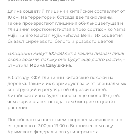
Длина соцветий глицинии китайской составляет от
10 см. На территории ботсада две таких лианы.
Также произрастают глициния обильноцветущая и
глициния короткокистистая в трёх сортах: «Iko Yama
Fuji», «Shiro Kapitan Fyji», «Showa Beni». Их соцветия
бывают сиреневого, белого и розового цветов.
«Глицинии живут 100-150 лет, а нашим лианам лишь
около восьми, потому они будут ещё долго расти»
, –
отметила
Ирина Савушкина.
В ботсаду КФУ глицинии китайские похожи на
деревья. Такими их формируют за счёт специальных
конструкций и регулярной обрезки ветвей.
Китайская лиана будет цвести ещё около 10 дней:
чем жарче станет погода, тем быстрее отцветёт
растение.
Полюбоваться цветением «королевы лиан» можно
ежедневно с 7:00 до 19:00 в Ботаническом саду
Крымского федерального университета.