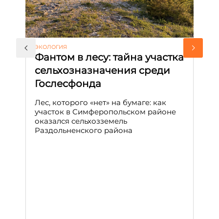
ЭКОЛОГИЯ
КУ
Фантом в лесу: тайна участка
Л
сельхозназначения среди
т
Гослесфонда
п
с
Лес, которого «нет» на бумаге: как
С
участок в Симферопольском районе
оказался сельхозземель
Ле
Раздольненского района
зн
сп
С