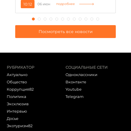
10:12
06 июн
1
подробнее
Посмотреть все новости
РУБРИКАТОР
СОЦИАЛЬНЫЕ СЕТИ
Актуально
Одноклассники
Общество
Вконтакте
Коррупция82
Youtube
Политика
Telegram
Эксклюзив
Интервью
Досье
Экотуризм82