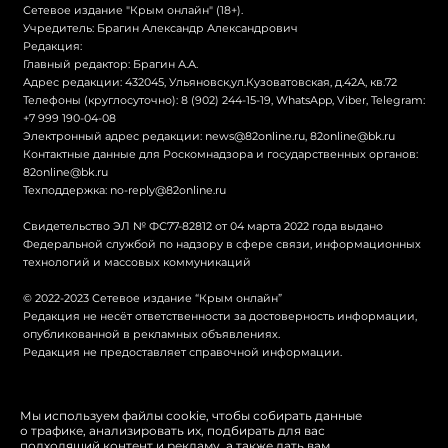
Сетевое издание "Крым онлайн" (18+).
Учредитель: Брагин Александр Александрович
Редакция:
Главный редактор: Брагин А.А.
Адрес редакции: 432045, Ульяновск,ул.Кузоватовская, д.42А, кв.72
Телефоны (круглосуточно): 8 (902) 244-15-19, WhatsApp, Viber, Telegram:
+7 999 190-04-08
Электронный адрес редакции:
news@82online.ru
,
82online@bk.ru
Контактные данные для Роскомнадзора и государственных органов:
82online@bk.ru
Техподдержка:
no-reply@82online.ru
Свидетельство ЭЛ № ФС77-82812 от 04 марта 2022 года выдано
Федеральной службой по надзору в сфере связи, информационных
технологий и массовых коммуникаций
© 2022-2023 Сетевое издание “Крым онлайн”
Редакция не несёт ответственности за достоверность информации,
опубликованной в рекламных объявлениях.
Редакция не предоставляет справочной информации.
© Крым онлайн
Мы используем файлы cookie, чтобы собирать данные
о трафике, анализировать их, подбирать для вас
Политика конфиденциальности
подходящий контент и рекламу, а также дать вам