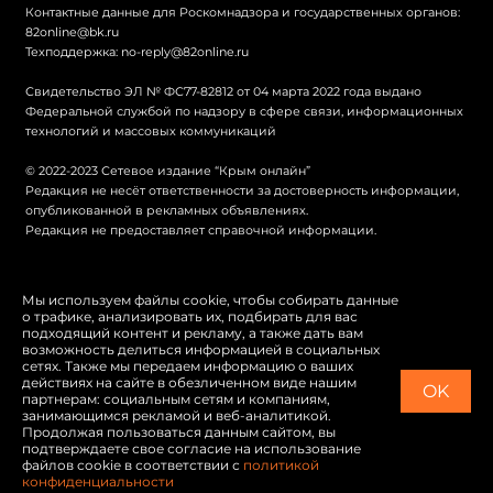
Контактные данные для Роскомнадзора и государственных органов:
82online@bk.ru
Техподдержка:
no-reply@82online.ru
Свидетельство ЭЛ № ФС77-82812 от 04 марта 2022 года выдано
Федеральной службой по надзору в сфере связи, информационных
технологий и массовых коммуникаций
© 2022-2023 Сетевое издание “Крым онлайн”
Редакция не несёт ответственности за достоверность информации,
опубликованной в рекламных объявлениях.
Редакция не предоставляет справочной информации.
© Крым онлайн
Мы используем файлы cookie, чтобы собирать данные
о трафике, анализировать их, подбирать для вас
Политика конфиденциальности
подходящий контент и рекламу, а также дать вам
возможность делиться информацией в социальных
Карта сайта
сетях. Также мы передаем информацию о ваших
действиях на сайте в обезличенном виде нашим
OK
Switch to English
партнерам: социальным сетям и компаниям,
занимающимся рекламой и веб-аналитикой.
Продолжая пользоваться данным сайтом, вы
подтверждаете свое согласие на использование
файлов cookie в соответствии с
политикой
конфиденциальности