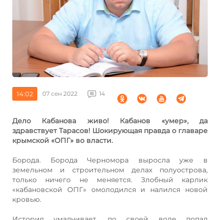
14:02
07 сен 2022
14
Дело Кабанова живо! Кабанов «умер», да
здравствует Тарасов! Шокирующая правда о главаре
крымской «ОПГ» во власти.
Борода. Борода Черномора выросла уже в
земельном и строительном делах полуострова,
только ничего не меняется. Злобный карлик
«кабановской ОПГ» омолодился и налился новой
кровью.
История умалчивает, по своей воле попал