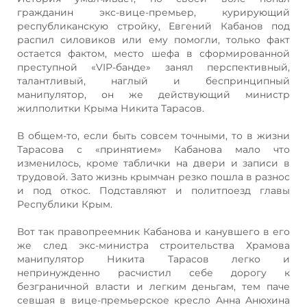
гражданин экс-вице-премьер, курирующий
республиканскую стройку, Евгений Кабанов под
распил силовиков или ему помогли, только факт
остается фактом, место шефа в сформированной
преступной «VIP-банде» занял перспективный,
талантливый, наглый и беспринципный
манипулятор, он же действующий министр
жилполитки Крыма Никита Тарасов.
В общем-то, если быть совсем точными, то в жизни
Тарасова с «принятием» Кабанова мало что
изменилось, кроме таблички на двери и записи в
трудовой. Зато жизнь крымчан резко пошла в разнос
и под откос. Подставляют и политпоезд главы
Республики Крым.
Вот так правопреемник Кабанова и канувшего в его
же след экс-министра строительства Храмова
манипулятор Никита Тарасов легко и
непринужденно расчистил себе дорогу к
безграничной власти и легким деньгам, тем паче
севшая в вице-премьерское кресло Анна Анюхина