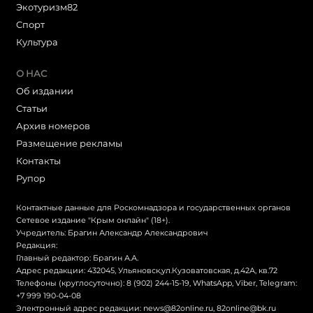
Экотуризм82
Cпорт
Культура
О НАС
Об издании
Статьи
Архив номеров
Размещение рекламы
Контакты
Рупор
Контактные данные для Роскомнадзора и государственных органов
Сетевое издание "Крым онлайн" (18+).
Учредитель: Брагин Александр Александрович
Редакция:
Главный редактор: Брагин А.А.
Адрес редакции: 432045, Ульяновск,ул.Кузоватовская, д.42А, кв.72
Телефоны (круглосуточно): 8 (902) 244-15-19, WhatsApp, Viber, Telegram:
+7 999 190-04-08
Электронный адрес редакции:
news@82online.ru
,
82online@bk.ru