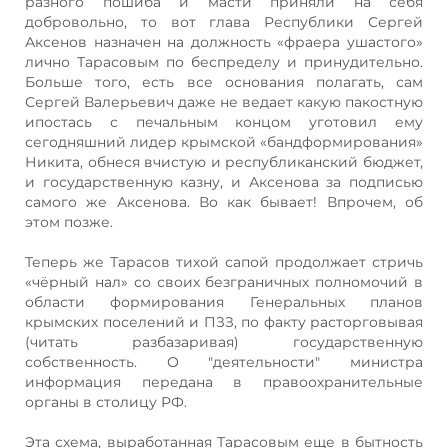
разного пошиба и масти приняли на себя
добровольно, то вот глава Республики Сергей
Аксенов назначен на должность «фраера ушастого»
лично Тарасовым по беспределу и принудительно.
Больше того, есть все основания полагать, сам
Сергей Валерьевич даже не ведает какую пакостную
ипостась с печальным концом уготовил ему
сегодняшний лидер крымской «бандформирования»
Никита, обнеся вчистую и республиканский бюджет,
и государственную казну, и Аксенова за подписью
самого же Аксенова. Во как бывает! Впрочем, об
этом позже.
Теперь же Тарасов тихой сапой продолжает стричь
«чёрный нал» со своих безграничных полномочий в
области формирования Генеральных планов
крымских поселений и ПЗЗ, по факту расторговывая
(читать разбазаривая) государственную
собственность. О "деятельности" министра
информация передана в правоохранительные
органы в столицу РФ.
Эта схема, выработанная Тарасовым еще в бытность