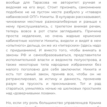
вообще для Тарасова не авторитет: ручная и
ведомая на его вкус. Стоит признать, самомнение
подобное не на пустом месте разбухло у «главаря
кабановской ОПГ» Никиты. В кулуарах рассказывают,
чиновники местные разнокалиберные и раньше к
нему прислушивались, с трепетом внимая речам,
теперь вовсе в рот стали заглядывать. Причина
проста: недалекие, но очень жадные крымские
кабинетные коллеги Никиты, видели и видят в нем
«опытного» дельца, он же из «питерских» (здесь надо
с придыханием). И вместо того, чтобы вникать в
законы РФ и самообразовываться, представители
исполнительной власти и ведомств полуострова, а
также некоторые типа народные избранники без
малого поголовно для себя заключили: Никита и
есть тот самый закон, приняв все, чтобы он не
ретранслировал, за истину и данность, променяв
разум на трусость и пресмыкание. Тот и рад
стараться, ухмыляясь ночью на шелковых простынях
над «доверчивыми лохами».
Но, если эту роль большинство управленцев Крыма