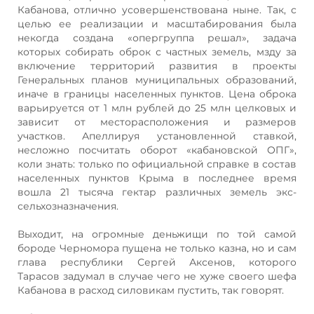
Кабанова, отлично усовершенствована ныне. Так, с
целью ее реализации и масштабирования была
некогда создана «опергруппа решал», задача
которых собирать оброк с частных земель, мзду за
включение территорий развития в проекты
Генеральных планов муниципальных образований,
иначе в границы населенных пунктов. Цена оброка
варьируется от 1 млн рублей до 25 млн целковых и
зависит от месторасположения и размеров
участков. Апеллируя установленной ставкой,
несложно посчитать оборот «кабановской ОПГ»,
коли знать: только по официальной справке в состав
населенных пунктов Крыма в последнее время
вошла 21 тысяча гектар различных земель экс-
сельхозназначения.
Выходит, на огромные деньжищи по той самой
бороде Черномора пущена не только казна, но и сам
глава республики Сергей Аксенов, которого
Тарасов задумал в случае чего не хуже своего шефа
Кабанова в расход силовикам пустить, так говорят.