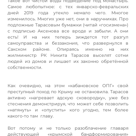
Такое вот чистой воды подведение под монастырь.
Самое любопытное: с тех январско-февральских
дней 2019 года утекло немало чего. Многое
изменилось. Многих уже нет, они в наручниках. Про
подложные Тарасовым бумажки (читай «госизмена»)
с подписью Аксенова все вроде и забыли. А они
есть! И на них теперь зиждется тот разгул
самоуправства и беззакония, что развернулся в
Сакском районе. Опираясь именно на них
жилминистр РК Никита Тарасов выселят сотни
людей из домов и лишает их законно обретённой
собственности.
Как очевидно, на этом «кабановское ОПГ» свой
преступный поход по Крыму не остановила. Тарасов
активно «нагревает адскую сковородку», уже без
стеснения демонстрируя, что может себе позволить
«натянуть» и «опустить» кого угодно, тем более
какого-то там главу.
Вот потому и не только разоблачение главаря
действующей «крымской бандформирования»