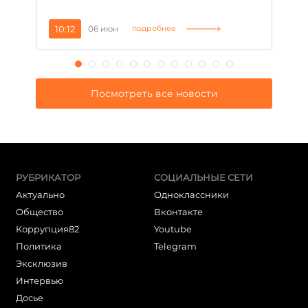
10:12
06 июн
1
подробнее
Посмотреть все новости
РУБРИКАТОР
СОЦИАЛЬНЫЕ СЕТИ
Актуально
Одноклассники
Общество
Вконтакте
Коррупция82
Youtube
Политика
Telegram
Эксклюзив
Интервью
Досье