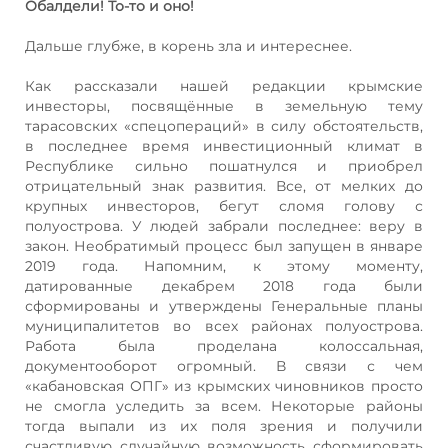
Обалдели! То-то и оно!
Дальше глубже, в корень зла и интереснее.
Как рассказали нашей редакции крымские
инвесторы, посвящённые в земельную тему
тарасовских «спецопераций» в силу обстоятельств,
в последнее время инвестиционный климат в
Республике сильно пошатнулся и приобрел
отрицательный знак развития. Все, от мелких до
крупных инвесторов, бегут сломя голову с
полуострова. У людей забрали последнее: веру в
закон. Необратимый процесс был запущен в январе
2019 года. Напомним, к этому моменту,
датированные декабрем 2018 года были
сформированы и утверждены Генеральные планы
муниципалитетов во всех районах полуострова.
Работа была проделана колоссальная,
документооборот огромный. В связи с чем
«кабановская ОПГ» из крымских чиновников просто
не смогла уследить за всем. Некоторые районы
тогда выпали из их поля зрения и получили
счастливую случайную возможность сформировать