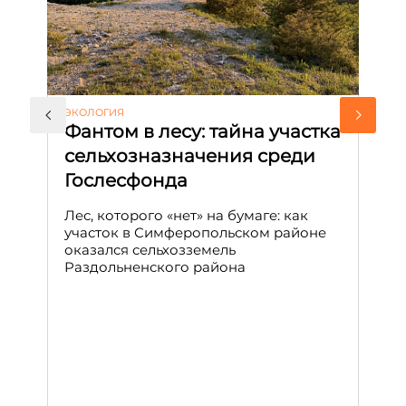
ЭКОЛОГИЯ
КУ
Фантом в лесу: тайна участка
Л
сельхозназначения среди
т
Гослесфонда
п
с
Лес, которого «нет» на бумаге: как
С
участок в Симферопольском районе
оказался сельхозземель
Ле
Раздольненского района
зн
сп
С