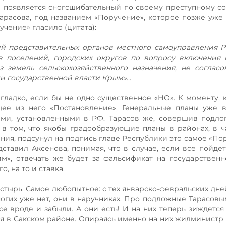
ода появляется сногсшибательный по своему преступному 
арасова, под названием «Поручение», которое позже уже
учение» гласило (цитата):
й представительных органов местного самоуправления 
 поселений, городских округов по вопросу включения 
з земель сельскохозяйственного назначения, не соглас
 государственной власти Крым»
…
гладко, если бы не одно существенное «НО». К моменту, 
ее из него «Постановление», Генеральные планы уже в
ами, установленными в РФ. Тарасов же, совершив подлог
в том, что якобы градообразующие планы в районах, в ч
ния, подсунул на подпись главе Республики это самое «Пор
ставил Аксенова, понимая, что в случае, если все пойдет
ким», отвечать же будет за фальсификат на государствен
, на то и ставка.
стырь. Самое любопытное: с тех январско-февральских дней
ногих уже нет, они в наручниках. Про подложные Тарасов
се вроде и забыли. А они есть! И на них теперь зиждется 
ся в Сакском районе. Опираясь именно на них жилминистр