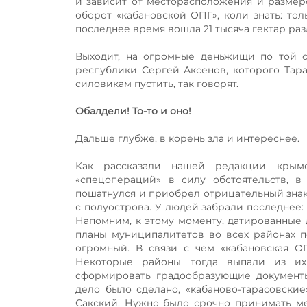
и зависит от месторасположения и размеро
оборот «кабановской ОПГ», коли знать: то
последнее время вошла 21 тысяча гектар ра
Выходит, на огромные деньжищи по той с
республики Сергей Аксенов, которого Тара
силовикам пустить, так говорят.
Обалдели! То-то и оно!
Дальше глубже, в корень зла и интереснее.
Как рассказали нашей редакции крымс
«спецопераций» в силу обстоятельств, 
пошатнулся и приобрел отрицательный знак 
с полуострова. У людей забрали последнее:
Напомним, к этому моменту, датированные
планы муниципалитетов во всех районах п
огромный. В связи с чем «кабановская О
Некоторые районы тогда выпали из их
сформировать градообразующие документы
дело было сделано, «кабаново-тарасовски
Сакский. Нужно было срочно принимать ме