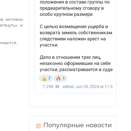
ов активно
атянуть» и
инается.
Популярные новости