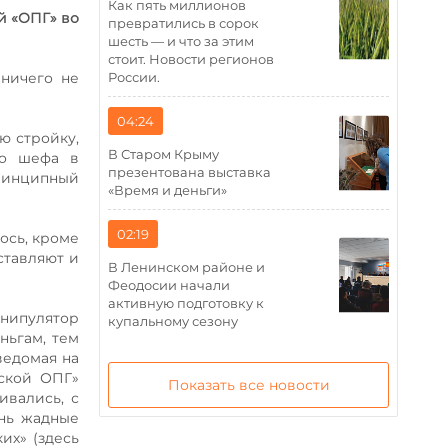
Как пять миллионов
й «ОПГ» во
превратились в сорок
шесть — и что за этим
стоит. Новости регионов
России.
 ничего не
04:24
ю стройку,
В Старом Крыму
то шефа в
презентована выставка
ринципный
«Время и деньги»
02:19
ось, кроме
ставляют и
В Ленинском районе и
Феодосии начали
активную подготовку к
анипулятор
купальному сезону
ньгам, тем
ведомая на
вской ОПГ»
Показать все новости
ивались, с
ень жадные
их» (здесь