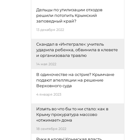
Дельцы по утилизации отходов
решили потопить Крымский
заповедный край?
13 декабря 2022
Скандал в «Интеграле»: учитель
ударила ребенка, обвинила в клевете
и организовала травлю
14 мая 2022
В одиночестве на острие? Крымчане
подают апелляции на решение
Верховного суда
4 января 2023
Изъять во что бы то ни стало: как в
Крыму прокуратура массово
«отжимает» дома
18 сентября 2022
Руки в кровь! Крымская власть