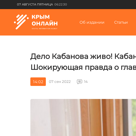
07 АВГУСТА ПЯТНИЦА
06:22:30
Об издании
Статьи
Дело Кабанова живо! Кабано
Шокирующая правда о глав
14:02
07 сен 2022
14