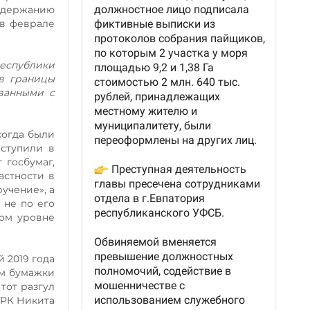
содержанию
 в феврале
Республики
в границы
ованными с
когда были
ступили в
 госбумаг,
астности в
учение», а
 не по его
ном уровне
 2019 года
ым бумажки
тот разгул
 РК Никита