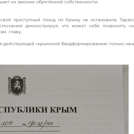
шает их законно обретённой собственности.
 свой преступный поход по Крыму не остановила. Тарас
стеснения демонстрируя, что может себе позволить «н
там главу.
аря действующей «крымской бандформирования» только нач