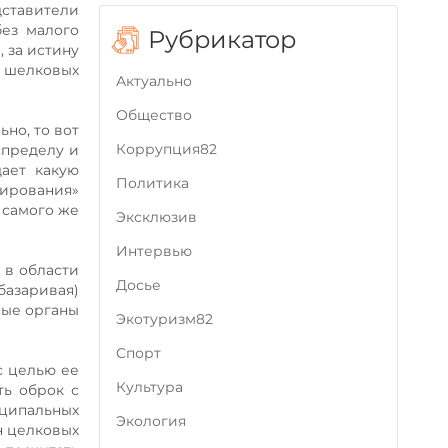
ставители
без малого
Рубрикатор
, за истину
а шелковых
Актуально
Общество
но, то вот
Коррупция82
спределу и
дает какую
Политика
ирования»
 самого же
Эксклюзив
Интервью
 в области
Досье
базаривая)
ные органы
Экотуризм82
Cпорт
с целью ее
Культура
ть оброк с
ципальных
Экология
н целковых