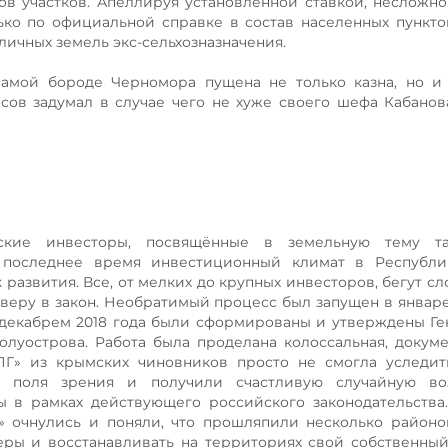
в участков. Апеллируя установленной ставкой, несложно
лько по официальной справке в состав населенных пункт
зличных земель экс-сельхозназначения.
амой бороде Черномора пущена не только казна, но и 
сов задумал в случае чего не хуже своего шефа Кабанов
кие инвесторы, посвящённые в земельную тему та
в последнее время инвестиционный климат в Республи
развития. Все, от мелких до крупных инвесторов, бегут сл
 веру в закон. Необратимый процесс был запущен в январе 
 декабрем 2018 года были сформированы и утверждены Г
олуострова. Работа была проделана колоссальная, докум
ПГ» из крымских чиновников просто не смогла уследит
 поля зрения и получили счастливую случайную во
 в рамках действующего российского законодательства
е» очнулись и поняли, что прошляпили несколько районо
ры и восстанавливать на территориях свой собственны