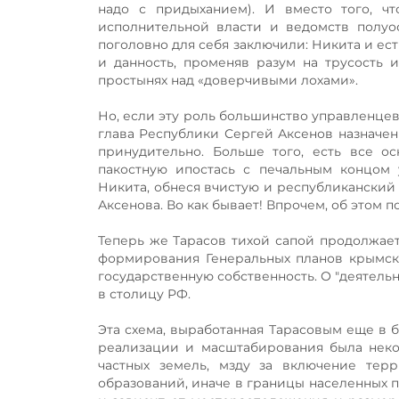
надо с придыханием). И вместо того, ч
исполнительной власти и ведомств полуо
поголовно для себя заключили: Никита и ест
и данность, променяв разум на трусость 
простынях над «доверчивыми лохами».
Но, если эту роль большинство управленцев
глава Республики Сергей Аксенов назначен
принудительно. Больше того, есть все о
пакостную ипостась с печальным концом
Никита, обнеся вчистую и республиканский 
Аксенова. Во как бывает! Впрочем, об этом п
Теперь же Тарасов тихой сапой продолжает
формирования Генеральных планов крымски
государственную собственность. О "деятел
в столицу РФ.
Эта схема, выработанная Тарасовым еще в б
реализации и масштабирования была неког
частных земель, мзду за включение тер
образований, иначе в границы населенных п