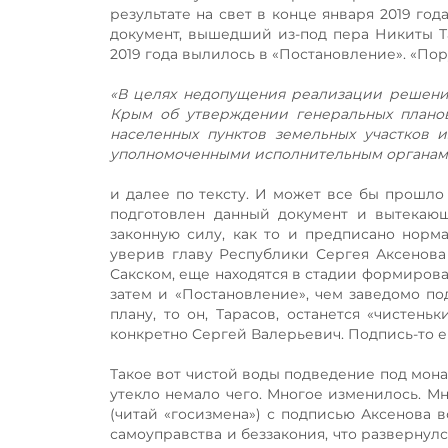
результате на свет в конце января 2019 г
документ, вышедший из-под пера Никиты Т
2019 года вылилось в «Постановление». «Пор
«В целях недопущения реализации решени
Крым об утверждении генеральных планов
населенных пунктов земельных участков и
уполномоченными исполнительным органами
и далее по тексту. И может все бы прошло 
подготовлен данный документ и вытекающ
законную силу, как то и предписано норм
уверив главу Республики Сергея Аксенова 
Сакском, еще находятся в стадии формирова
затем и «Постановление», чем заведомо под
плану, то он, Тарасов, останется «чистень
конкретно Сергей Валерьевич. Подпись-то его
Такое вот чистой воды подведение под мона
утекло немало чего. Многое изменилось. М
(читай «госизмена») с подписью Аксенова в
самоуправства и беззакония, что развернул