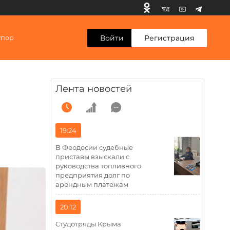
Войти
Регистрация
упор
Лента новостей
19:24
В Феодосии судебные
приставы взыскали с
руководства топливного
предприятия долг по
арендным платежам
20:12
Студотряды Крыма