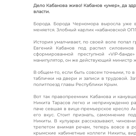
Дело Кабанова живо! Кабанов «умер», да зд
власти.
Борода. Борода Черномора выросла уже в
меняется. Злобный карлик «кабановской ОП
История умалчивает, по своей воле попал 
Евгений Кабанов под распил силовиков 
сформированной преступной «VIP-банде
манипулятор, он же действующий министр 
В общем-то, если быть совсем точными, то 
таблички на двери и записи в трудовой. За
политпоезд главы Республики Крым.
Вот так правопреемник Кабанова и канувше
Никита Тарасов легко и непринужденно ра
паче севшая в вице-премьерское кресло Ан
его вкус. Стоит признать, самомнение по
Никиты. В кулуарах рассказывают, чиновн
трепетом внимая речам, теперь вовсе в ро
крымские кабинетные коллеги Никиты, виде