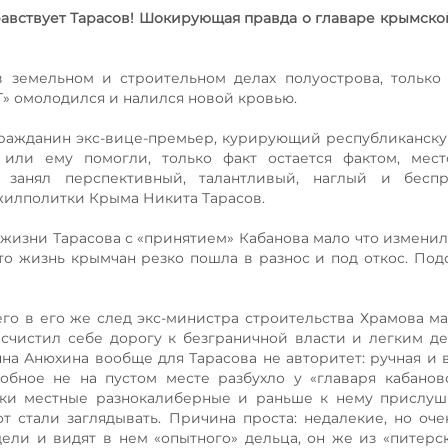
равствует Тарасов! Шокирующая правда о главаре крымско
 земельном и строительном делах полуострова, только
Г» омолодился и налился новой кровью.
гражданин экс-вице-премьер, курирующий республиканску
или ему помогли, только факт остается фактом, мес
» занял перспективный, талантливый, наглый и бесп
жилполитки Крыма Никита Тарасов.
в жизни Тарасова с «принятием» Кабанова мало что изменил
то жизнь крымчан резко пошла в разнос и под откос. Под
го в его же след экс-министра строительства Храмова м
счистил себе дорогу к безграничной власти и легким де
на Анюхина вообще для Тарасова не авторитет: ручная и 
добное не на пустом месте разбухло у «главаря кабано
ики местные разнокалиберные и раньше к нему прислуш
т стали заглядывать. Причина проста: недалекие, но оч
ли и видят в нем «опытного» дельца, он же из «питерск