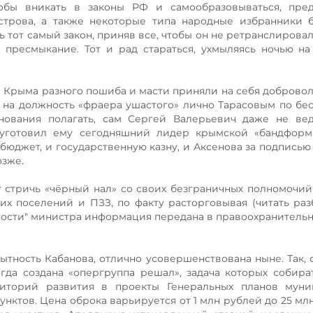
тобы вникать в законы РФ и самообразовываться, пред
строва, а также некоторые типа народные избранники 
ь тот самый закон, приняв все, чтобы он не ретранслировал
и пресмыкание. Тот и рад стараться, ухмыляясь ночью н
 Крыма разного пошиба и масти приняли на себя доброволь
 на должность «фраера ушастого» лично Тарасовым по бе
снования полагать, сам Сергей Валерьевич даже не ве
 уготовил ему сегодняшний лидер крымской «бандформ
бюджет, и государственную казну, и Аксенова за подписью
озже.
 стричь «чёрный нал» со своих безграничных полномочий
х поселений и ПЗЗ, по факту расторговывая (читать раз
ьности" министра информация передана в правоохранитель
ытность Кабанова, отлично усовершенствована ныне. Так, 
да создана «опергруппа решал», задача которых собира
риторий развития в проекты Генеральных планов муни
унктов. Цена оброка варьируется от 1 млн рублей до 25 мл