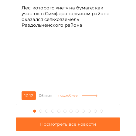
с
Лес, которого «нет» на бумаге: как
С
участок в Симферопольском районе
оказался сельхозземель
Ле
Раздольненского района
зн
сп
С
10:12
06 июн
1
подробнее
Посмотреть все новости