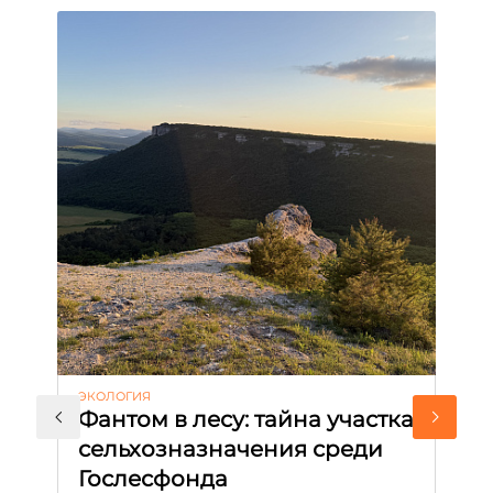
ЭКОЛОГИЯ
КУ
Фантом в лесу: тайна участка
Л
сельхозназначения среди
т
Гослесфонда
п