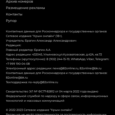
Архив номеров
Размещение рекламы
Контакты
Рупор
Контактные данные для Роскомнадзора и государственных органов
Сетевое издание "Крым онлайн" (18+).
Учредитель: Брагин Александр Александрович
Редакция:
Главный редактор: Брагин А.А.
Адрес редакции: 432045, Ульяновск,ул.Кузоватовская, д.42А, кв.72
Телефоны (круглосуточно): 8 (902) 244-15-19, WhatsApp, Viber, Telegram:
+7 999 190-04-08
Электронный адрес редакции:
news@82online.ru
,
82online@bk.ru
Контактные данные для Роскомнадзора и государственных органов:
82online@bk.ru
Техподдержка:
no-reply@82online.ru
Свидетельство ЭЛ № ФС77-82812 от 04 марта 2022 года выдано
Федеральной службой по надзору в сфере связи, информационных
технологий и массовых коммуникаций
© 2022-2023 Сетевое издание “Крым онлайн”
Редакция не несёт ответственности за достоверность информации,