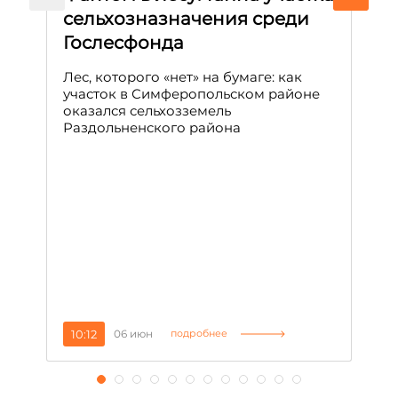
сельхозназначения среди
т
Гослесфонда
п
с
Лес, которого «нет» на бумаге: как
С
участок в Симферопольском районе
оказался сельхозземель
Ле
Раздольненского района
зн
сп
С
10:12
06 июн
1
подробнее