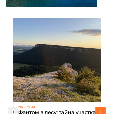
ЭКОЛОГИЯ
КУ
Фантом в лесу: тайна участка
Л