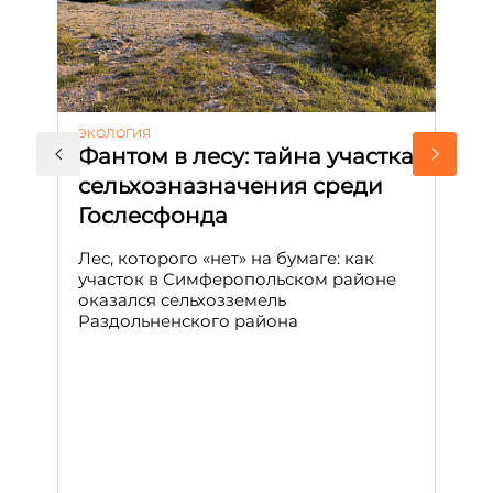
ЭКОЛОГИЯ
КУ
Фантом в лесу: тайна участка
Л
сельхозназначения среди
т
Гослесфонда
п
с
Лес, которого «нет» на бумаге: как
С
участок в Симферопольском районе
оказался сельхозземель
Ле
Раздольненского района
зн
сп
С