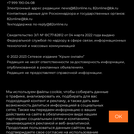
+7 999 190-04-08
Электронный адрес редакции:
news@82online.ru
,
82online@bk.ru
Контактные данные для Роскомнадзора и государственных органов:
82online@bk.ru
Техподдержка:
no-reply@82online.ru
Свидетельство ЭЛ № ФС77-82812 от 04 марта 2022 года выдано
Федеральной службой по надзору в сфере связи, информационных
технологий и массовых коммуникаций
© 2022-2023 Сетевое издание “Крым онлайн”
Редакция не несёт ответственности за достоверность информации,
опубликованной в рекламных объявлениях.
Редакция не предоставляет справочной информации.
© Крым онлайн
Мы используем файлы cookie, чтобы собирать данные
о трафике, анализировать их, подбирать для вас
Политика конфиденциальности
подходящий контент и рекламу, а также дать вам
возможность делиться информацией в социальных
Карта сайта
сетях. Также мы передаем информацию о ваших
действиях на сайте в обезличенном виде нашим
OK
Switch to English
партнерам: социальным сетям и компаниям,
занимающимся рекламой и веб-аналитикой.
Продолжая пользоваться данным сайтом, вы
подтверждаете свое согласие на использование