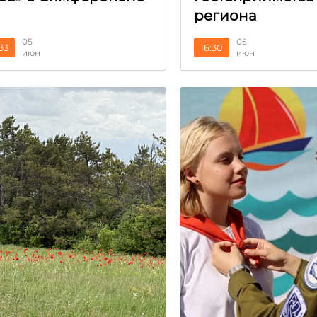
региона
05
05
:33
16:30
июн
июн