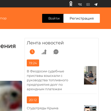
Войти
Регистрация
упор
Лента новостей
нения
19:24
В Феодосии судебные
приставы взыскали с
руководства топливного
предприятия долг по
арендным платежам
20:12
Студотряды Крыма