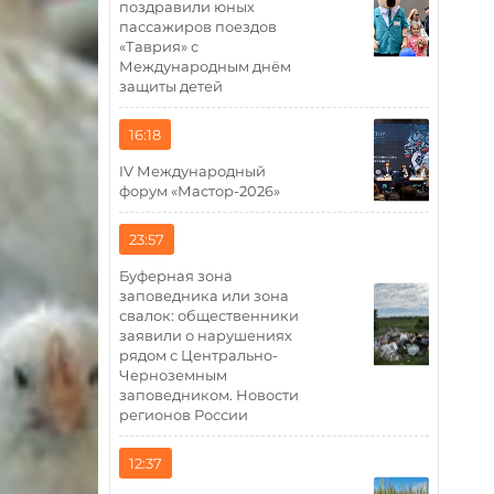
поздравили юных
пассажиров поездов
«Таврия» с
Международным днём
защиты детей
16:18
IV Международный
форум «Мастор-2026»
23:57
Буферная зона
заповедника или зона
свалок: общественники
заявили о нарушениях
рядом с Центрально-
Черноземным
заповедником. Новости
регионов России
12:37