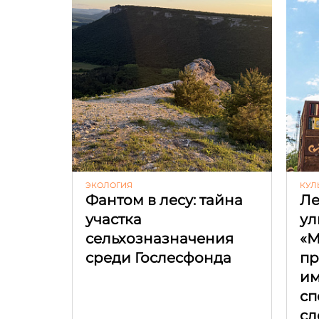
ЭКОЛОГИЯ
КУЛ
Фантом в лесу: тайна
Ле
участка
ул
сельхозназначения
«М
среди Гослесфонда
пр
и
сп
сл