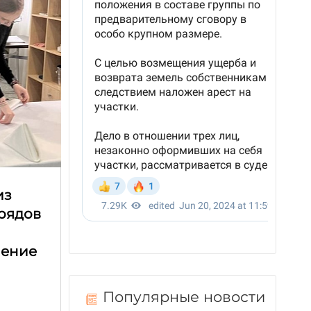
из
трядов
чение
Популярные новости