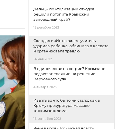
Дельцы по утилизации отходов
решили потопить Крымский
заповедный край?
13 декабря 2022
Скандал в «Интеграле»: учитель
ударила ребенка, обвинила в клевете
и организовала травлю
14 мая 2022
В одиночестве на острие? Крымчане
подают апелляции на решение
Верховного суда
4 января 2023
Изъять во что бы то ни стало: как в
Крыму прокуратура массово
«отжимает» дома
18 сентября 2022
Руки в кровь! Крымская власть