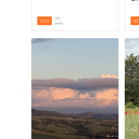
06
10:12
18
июн