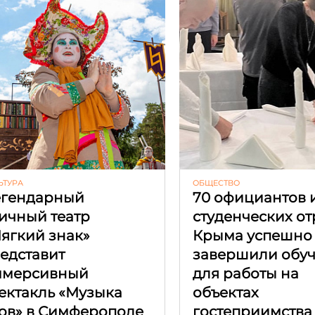
ЬТУРА
ОБЩЕСТВО
гендарный
70 официантов 
ичный театр
студенческих о
ягкий знак»
Крыма успешно
едставит
завершили обу
ммерсивный
для работы на
ектакль «Музыка
объектах
ов» в Симферополе
гостеприимства