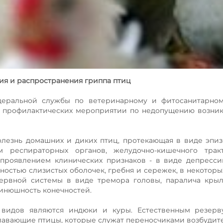
я и распространения гриппа птиц
ральной службы по ветеринарному и фитосанитарном
 профилактических мероприятии по недопущению возник
болезнь домашних и диких птиц, протекающая в виде эпи
м респираторных органов, желудочно-кишечного трак
проявлением клинических признаков - в виде депресси
ностью слизистых оболочек, гребня и сережек, в некоторых
ервной системы в виде тремора головы, паралича крыл
синюшность конечностей.
видов являются индюки и куры. Естественным резерв
лавающие птицы, которые служат переносчиками возбудите