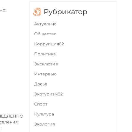
Рубрикатор
мо:
Актуально
Общество
Коррупция82
Политика
Эксклюзив
Интервью
Досье
Экотуризм82
Cпорт
Культура
НЕМЕДЛЕННО
селения;
Экология
;