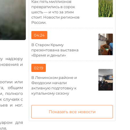
Как пять миллионов
превратились в сорок
шесть — и что за этим
стоит. Новости регионов
России.
04:24
В Старом Крыму
презентована выставка
«Время и деньги»
у надзору
новения и
02:19
В Ленинском районе и
зоотии или
Феодосии начали
та, общим
активную подготовку к
купальному сезону
и, полного
 случаях с
ьев и ног.
Показать все новости
уаром для
ля.