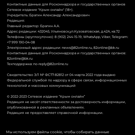
Контактные данные для Роскомнадзора и государственных органов
Сетевое издание "Крым онлайн" (18+).
Учредитель: Брагин Александр Александрович
Редакция:
Главный редактор: Брагин А.А.
Адрес редакции: 432045, Ульяновск,ул.Кузоватовская, д.42А, кв.72
Телефоны (круглосуточно): 8 (902) 244-15-19, WhatsApp, Viber, Telegram:
+7 999 190-04-08
Электронный адрес редакции:
news@82online.ru
,
82online@bk.ru
Контактные данные для Роскомнадзора и государственных органов:
82online@bk.ru
Техподдержка:
no-reply@82online.ru
Свидетельство ЭЛ № ФС77-82812 от 04 марта 2022 года выдано
Федеральной службой по надзору в сфере связи, информационных
технологий и массовых коммуникаций
© 2022-2023 Сетевое издание “Крым онлайн”
Редакция не несёт ответственности за достоверность информации,
опубликованной в рекламных объявлениях.
Редакция не предоставляет справочной информации.
© Крым онлайн
Мы используем файлы cookie, чтобы собирать данные