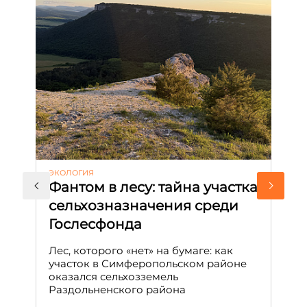
ЭКОЛОГИЯ
КУ
Фантом в лесу: тайна участка
Л
сельхозназначения среди
т
Гослесфонда
п
с
Лес, которого «нет» на бумаге: как
С
участок в Симферопольском районе
оказался сельхозземель
Ле
Раздольненского района
зн