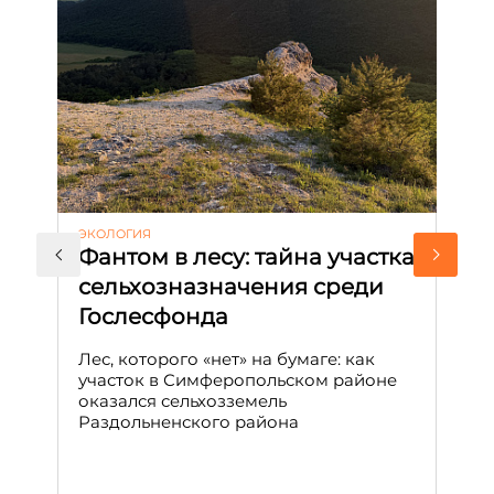
ЭКОЛОГИЯ
КУ
Фантом в лесу: тайна участка
Л
сельхозназначения среди
т
Гослесфонда
п
с
Лес, которого «нет» на бумаге: как
С
участок в Симферопольском районе
оказался сельхозземель
Ле
Раздольненского района
зн
сп
С