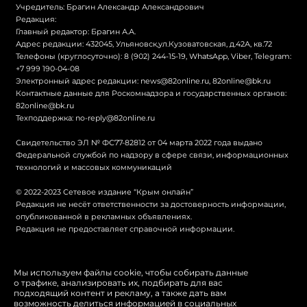
Учредитель: Брагин Александр Александрович
Редакция:
Главный редактор: Брагин А.А.
Адрес редакции: 432045, Ульяновск,ул.Кузоватовская, д.42А, кв.72
Телефоны (круглосуточно): 8 (902) 244-15-19, WhatsApp, Viber, Telegram:
+7 999 190-04-08
Электронный адрес редакции:
news@82online.ru
,
82online@bk.ru
Контактные данные для Роскомнадзора и государственных органов:
82online@bk.ru
Техподдержка:
no-reply@82online.ru
Свидетельство ЭЛ № ФС77-82812 от 04 марта 2022 года выдано
Федеральной службой по надзору в сфере связи, информационных
технологий и массовых коммуникаций
© 2022-2023 Сетевое издание “Крым онлайн”
Редакция не несёт ответственности за достоверность информации,
опубликованной в рекламных объявлениях.
Редакция не предоставляет справочной информации.
© Крым онлайн
Мы используем файлы cookie, чтобы собирать данные
о трафике, анализировать их, подбирать для вас
Политика конфиденциальности
подходящий контент и рекламу, а также дать вам
возможность делиться информацией в социальных