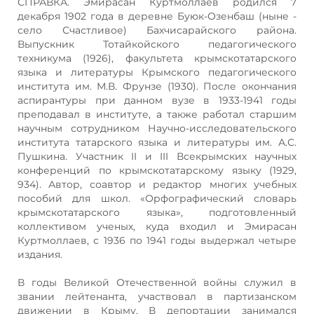
СПРАВКА. Эмирасан Куртмоллаев родился 7
декабря 1902 года в деревне Буюк-Озенбаш (ныне -
село Счастливое) Бахчисарайского района.
Выпускник Тотайкойского педагогического
техникума (1926), факультета крымскотатарского
языка и литературы Крымского педагогического
института им. М.В. Фрунзе (1930). После окончания
аспирантуры при данном вузе в 1933-1941 годы
преподавал в институте, а также работал старшим
научным сотрудником Научно-исследовательского
института татарского языка и литературы им. А.С.
Пушкина. Участник II и III Всекрымских научных
конференций по крымскотатарскому языку (1929,
934). Автор, соавтор и редактор многих учебных
пособий для школ. «Орфографический словарь
крымскотатарского языка», подготовленный
коллективом ученых, куда входил и Эмирасан
Куртмоллаев, с 1936 по 1941 годы выдержал четыре
издания.
В годы Великой Отечественной войны служил в
звании лейтенанта, участвовал в партизанском
движении в Крыму. В депортации занимался