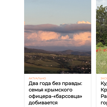
АКТУАЛЬНО
ЭКС
Два года без правды:
Ку
семья крымского
К
офицера-«барсовца»
Ра
добивается
го