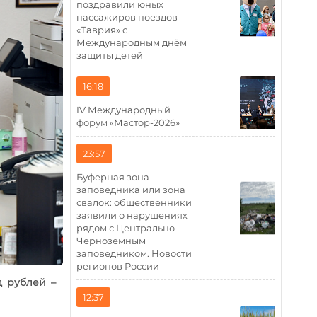
поздравили юных
пассажиров поездов
«Таврия» с
Международным днём
защиты детей
16:18
IV Международный
форум «Мастор-2026»
23:57
Буферная зона
заповедника или зона
свалок: общественники
заявили о нарушениях
рядом с Центрально-
Черноземным
заповедником. Новости
регионов России
д рублей –
12:37