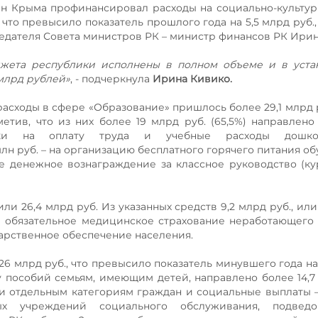
н Крыма профинансировал расходы на социально-культу
 что превысило показатель прошлого года на 5,5 млрд руб.
седателя Совета министров РК – министр финансов РК Ирин
джета республики исполнены в полном объеме и в уста
 млрд рублей»
, - подчеркнула
Ирина Кивико.
расходы в сфере «Образование» пришлось более 29,1 млрд р
тметив, что из них более 19 млрд руб. (65,5%) направлен
лики на оплату труда и учебные расходы дошк
н руб. – на организацию бесплатного горячего питания о
ное денежное вознаграждение за классное руководство (ку
и 26,4 млрд руб. Из указанных средств 9,2 млрд руб., или
на обязательное медицинское страхование неработающего
екарственное обеспечение населения.
6 млрд руб., что превысило показатель минувшего года на 
ту пособий семьям, имеющим детей, направлено более 14,7 
 отдельным категориям граждан и социальные выплаты –
ых учреждений социального обслуживания, подведо