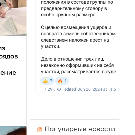
из
трядов
чение
Популярные новости