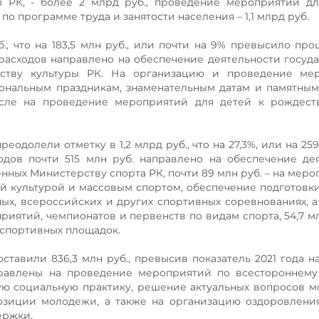
 РК, - более 2 млрд руб., проведение мероприятий дл
по программе труда и занятости населения – 1,1 млрд руб.
., что на 183,5 млн руб., или почти на 9% превысило пр
 расходов направлено на обеспечение деятельности госуд
ству культуры РК. На организацию и проведение мер
ональным праздникам, знаменательным датам и памятны
числе на проведение мероприятий для детей к рождест
еодолели отметку в 1,2 млрд руб., что на 27,3%, или на 259
ходов почти 515 млн руб. направлено на обеспечение де
ных Министерству спорта РК, почти 89 млн руб. – на меро
й культурой и массовым спортом, обеспечение подготовки
х, всероссийских и других спортивных соревнованиях, а
ятий, чемпионатов и первенств по видам спорта, 54,7 млн
 спортивных площадок.
тавили 836,3 млн руб., превысив показатель 2021 года на 
правлены на проведение мероприятий по всестороннему
ю социальную практику, решение актуальных вопросов 
зиции молодежи, а также на организацию оздоровления
ержки.