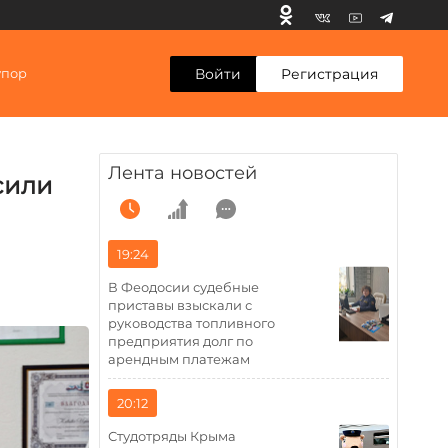
Войти
Регистрация
упор
Лента новостей
сили
19:24
В Феодосии судебные
приставы взыскали с
руководства топливного
предприятия долг по
арендным платежам
20:12
Студотряды Крыма