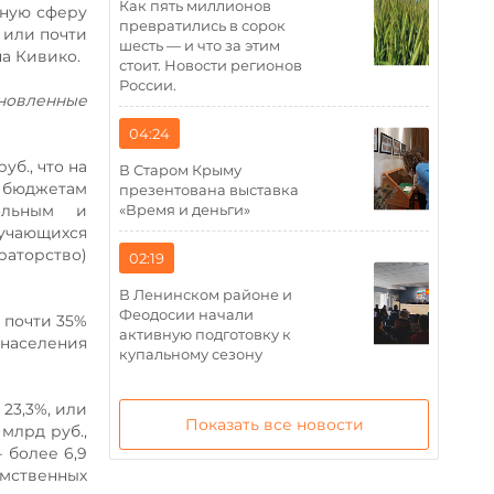
Как пять миллионов
рную сферу
превратились в сорок
, или почти
шесть — и что за этим
а Кивико.
стоит. Новости регионов
России.
новленные
04:24
уб., что на
В Старом Крыму
о бюджетам
презентована выставка
«Время и деньги»
ольным и
бучающихся
раторство)
02:19
В Ленинском районе и
Феодосии начали
 почти 35%
активную подготовку к
 населения
купальному сезону
23,3%, или
Показать все новости
млрд руб.,
 более 6,9
мственных