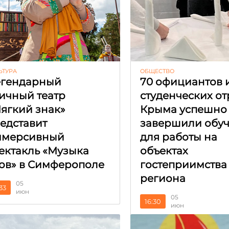
ЬТУРА
ОБЩЕСТВО
гендарный
70 официантов 
ичный театр
студенческих о
ягкий знак»
Крыма успешно
едставит
завершили обу
ммерсивный
для работы на
ектакль «Музыка
объектах
ов» в Симферополе
гостеприимства
региона
05
:33
июн
05
16:30
июн