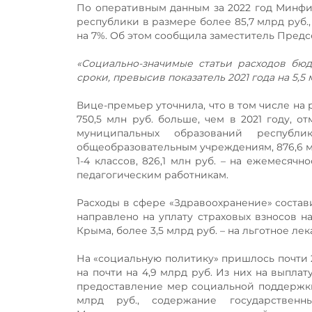
По оперативным данным за 2022 год Минфи
республики в размере более 85,7 млрд руб.,
на 7%. Об этом сообщила заместитель Пред
«Социально-значимые статьи расходов бю
сроки, превысив показатель 2021 года на 5,5
Вице-премьер уточнила, что в том числе на 
750,5 млн руб. больше, чем в 2021 году, о
муниципальных образований респуб
общеобразовательным учреждениям, 876,6 мл
1-4 классов, 826,1 млн руб. – на ежемесяч
педагогическим работникам.
Расходы в сфере «Здравоохранение» составил
направлено на уплату страховых взносов 
Крыма, более 3,5 млрд руб. – на льготное л
На «социальную политику» пришлось почти 2
на почти на 4,9 млрд руб. Из них на выпла
предоставление мер социальной поддержки
млрд руб., содержание государственн