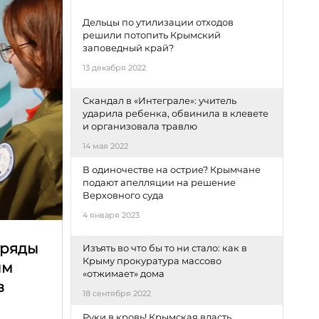
Дельцы по утилизации отходов
решили потопить Крымский
заповедный край?
13 декабря 2022
Скандал в «Интеграле»: учитель
ударила ребенка, обвинила в клевете
и организовала травлю
14 мая 2022
В одиночестве на острие? Крымчане
подают апелляции на решение
Верховного суда
4 января 2023
тряды
Изъять во что бы то ни стало: как в
Крыму прокуратура массово
ым
«отжимает» дома
в
18 сентября 2022
Руки в кровь! Крымская власть