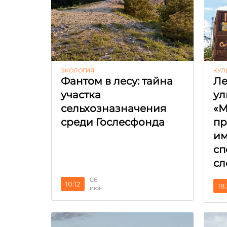
ЭКОЛОГИЯ
КУЛ
Фантом в лесу: тайна
Ле
участка
ул
сельхозназначения
«М
среди Гослесфонда
пр
и
сп
сл
06
10:12
18
июн