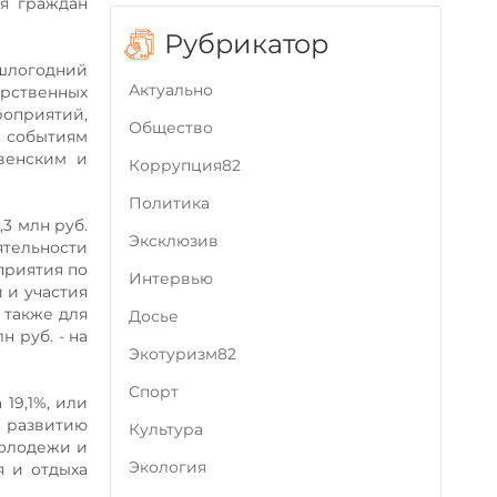
я граждан
Рубрикатор
ошлогодний
Актуально
арственных
оприятий,
Общество
м событиям
венским и
Коррупция82
Политика
,3 млн руб.
Эксклюзив
ятельности
приятия по
Интервью
 и участия
 также для
Досье
 руб. - на
Экотуризм82
Cпорт
19,1%, или
 развитию
Культура
молодежи и
Экология
 и отдыха