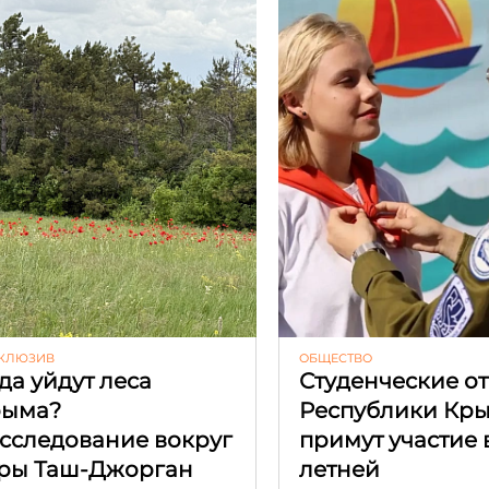
КЛЮЗИВ
ОБЩЕСТВО
да уйдут леса
Студенческие о
рыма?
Республики Кр
сследование вокруг
примут участие 
ры Таш-Джорган
летней