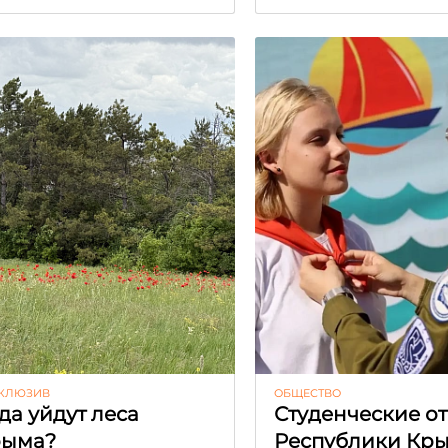
КЛЮЗИВ
ОБЩЕСТВО
да уйдут леса
Студенческие о
рыма?
Республики Кр