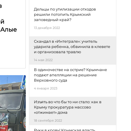
в
Дельцы по утилизации отходов
решили потопить Крымский
заповедный край?
ой
13 декабря 2022
«Алые
Скандал в «Интеграле»: учитель
ударила ребенка, обвинила в клевете
и организовала травлю
14 мая 2022
В одиночестве на острие? Крымчане
подают апелляции на решение
Верховного суда
4 января 2023
Изъять во что бы то ни стало: как в
Крыму прокуратура массово
«отжимает» дома
18 сентября 2022
Руки в кровь! Крымская власть