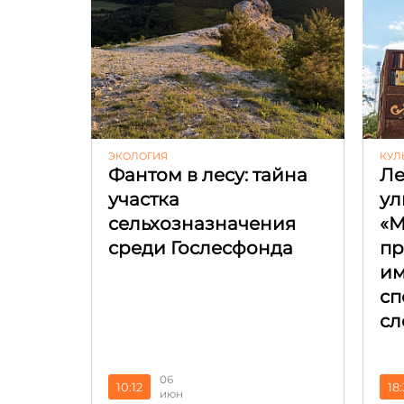
ЭКОЛОГИЯ
КУЛ
Фантом в лесу: тайна
Ле
участка
ул
сельхозназначения
«М
среди Гослесфонда
пр
и
сп
сл
06
10:12
18
июн