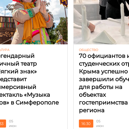
ЬТУРА
ОБЩЕСТВО
гендарный
70 официантов 
ичный театр
студенческих о
ягкий знак»
Крыма успешно
едставит
завершили обу
ммерсивный
для работы на
ектакль «Музыка
объектах
ов» в Симферополе
гостеприимства
региона
05
05
:33
16:30
июн
июн