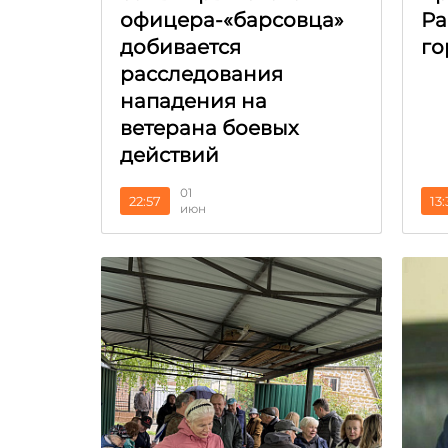
офицера-«барсовца»
Ра
добивается
го
расследования
нападения на
ветерана боевых
действий
01
22:57
13
июн