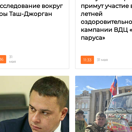
сследование вокруг
примут участие 
ры Таш-Джорган
летней
оздоровительн
кампании ВДЦ 
паруса»
31
:36
11:33
31 мая
мая