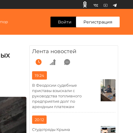
Войти
Регистрация
упор
Лента новостей
вых
19:24
В Феодосии судебные
приставы взыскали с
руководства топливного
предприятия долг по
арендным платежам
20:12
Студотряды Крыма