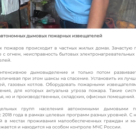
9 автономных дымовых пожарных извещателей
ых пожаров происходит в частных жилых домах. Зачастую
с огнем, неисправность бытовых электронагревательных 
елей.
нтенсивное дымовыделение и только потом развивает
личивая при этом шансы на спасение. Установить их лучше
чей, газовых котлов. Оборудовать пожарными извещателя
ения, для которых актуальна угроза пожара. Такие сис
я, но и производственных, складских, офисных помещений.
тдельных групп населения автономными дымовыми 
 2018 года в рамках целевых программ разных уровней. С н
й в местах проживания малообеспеченных граждан и мн
жается и находится на особом контроле МЧС России.