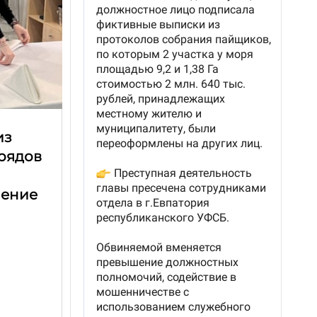
из
трядов
чение