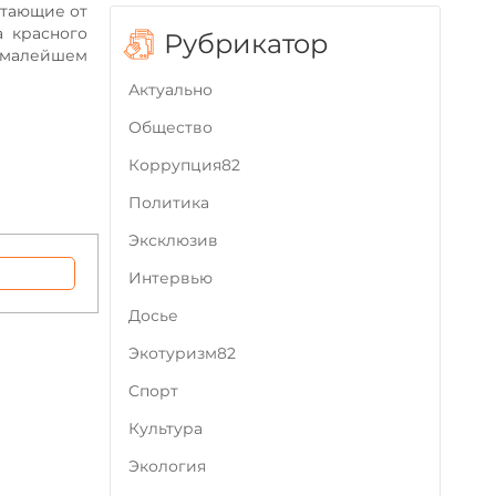
отающие от
а красного
Рубрикатор
 малейшем
Актуально
Общество
Коррупция82
Политика
Эксклюзив
Интервью
Досье
Экотуризм82
Cпорт
Культура
Экология