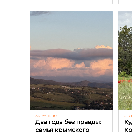
АКТУАЛЬНО
ЭКС
Два года без правды:
Ку
семья крымского
К