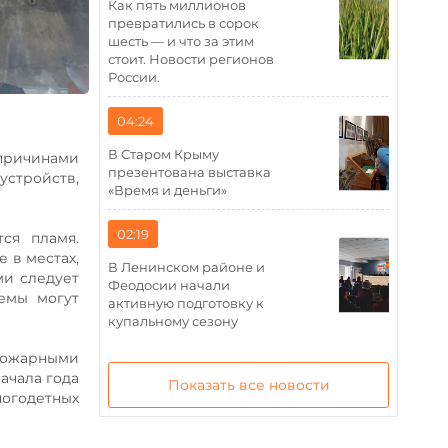
Как пять миллионов
превратились в сорок
шесть — и что за этим
стоит. Новости регионов
России.
04:24
В Старом Крыму
 причинами
презентована выставка
устройств,
«Время и деньги»
02:19
ся пламя.
 в местах,
В Ленинском районе и
ми следует
Феодосии начали
темы могут
активную подготовку к
купальному сезону
пожарными
ачала года
Показать все новости
огодетных