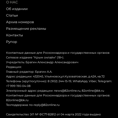
О НАС
Об издании
Статьи
Архив номеров
Размещение рекламы
Контакты
Рупор
Контактные данные для Роскомнадзора и государственных органов
Сетевое издание "Крым онлайн" (18+).
Учредитель: Брагин Александр Александрович
Редакция:
Главный редактор: Брагин А.А.
Адрес редакции: 432045, Ульяновск,ул.Кузоватовская, д.42А, кв.72
Телефоны (круглосуточно): 8 (902) 244-15-19, WhatsApp, Viber, Telegram:
+7 999 190-04-08
Электронный адрес редакции:
news@82online.ru
,
82online@bk.ru
Контактные данные для Роскомнадзора и государственных органов:
82online@bk.ru
Техподдержка:
no-reply@82online.ru
Свидетельство ЭЛ № ФС77-82812 от 04 марта 2022 года выдано