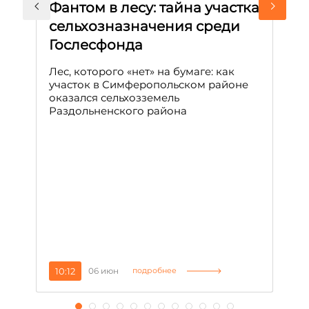
Фантом в лесу: тайна участка
Л
сельхозназначения среди
т
Гослесфонда
п
с
Лес, которого «нет» на бумаге: как
С
участок в Симферопольском районе
оказался сельхозземель
Ле
Раздольненского района
зн
сп
С
10:12
06 июн
1
подробнее