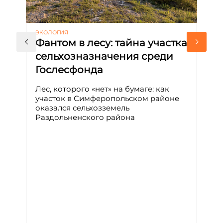
ЭКОЛОГИЯ
КУ
Фантом в лесу: тайна участка
Л
сельхозназначения среди
т
Гослесфонда
п
с
Лес, которого «нет» на бумаге: как
С
участок в Симферопольском районе
оказался сельхозземель
Ле
Раздольненского района
зн
сп
С