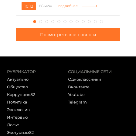
10:12
06 июн
1
подробнее
Посмотреть все новости
РУБРИКАТОР
СОЦИАЛЬНЫЕ СЕТИ
Актуально
Одноклассники
Общество
Вконтакте
Коррупция82
Youtube
Политика
Telegram
Эксклюзив
Интервью
Досье
Экотуризм82