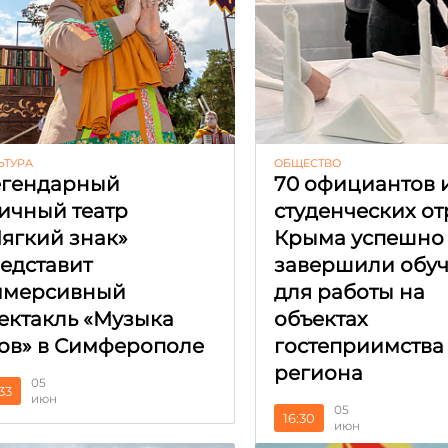
ЬТУРА
ОБЩЕСТВО
гендарный
70 официантов 
ичный театр
студенческих о
ягкий знак»
Крыма успешно
едставит
завершили обу
ммерсивный
для работы на
ектакль «Музыка
объектах
ов» в Симферополе
гостеприимства
региона
05
:33
июн
05
16:30
июн