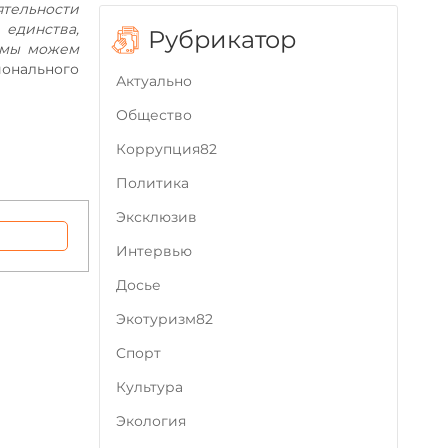
ятельности
единства,
Рубрикатор
 мы можем
ионального
Актуально
Общество
Коррупция82
Политика
Эксклюзив
Интервью
Досье
Экотуризм82
Cпорт
Культура
Экология