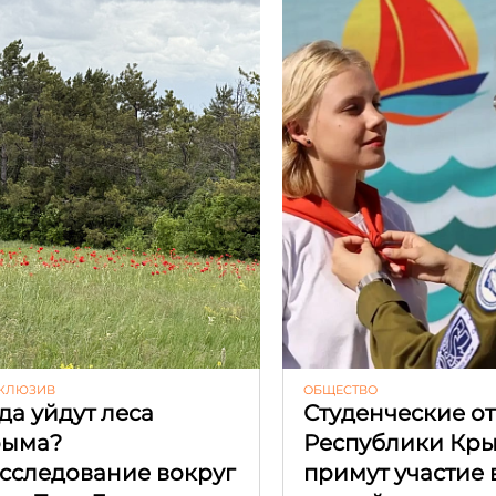
КЛЮЗИВ
ОБЩЕСТВО
да уйдут леса
Студенческие о
рыма?
Республики Кр
сследование вокруг
примут участие 