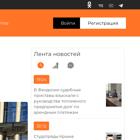
Войти
Регистрация
упор
Лента новостей
19:24
В Феодосии судебные
приставы взыскали с
руководства топливного
предприятия долг по
арендным платежам
20:12
Студотряды Крыма