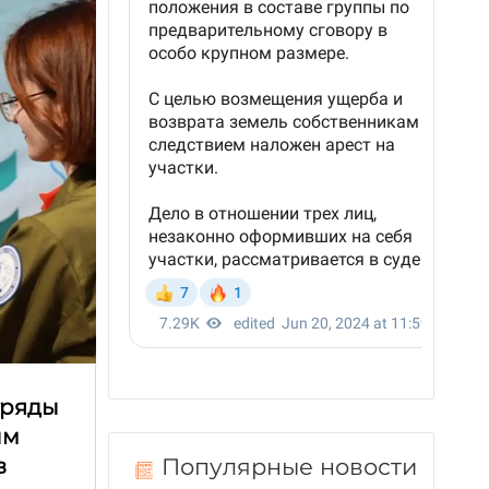
тряды
ым
в
Популярные новости