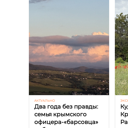
АКТУАЛЬНО
ЭКС
Два года без правды:
Ку
семья крымского
К
офицера-«барсовца»
Ра