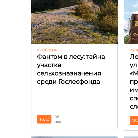
ЭКОЛОГИЯ
КУЛ
Фантом в лесу: тайна
Ле
участка
ул
сельхозназначения
«М
среди Гослесфонда
пр
и
сп
сл
06
10:12
18
июн