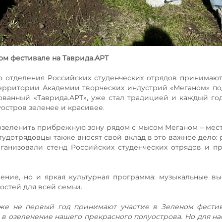
ом фестивале на Таврида.АРТ
о отделения Российских студенческих отрядов принимают
территории Академии творческих индустрий «Меганом» по
ованный «Таврида.АРТ», уже стал традицией и каждый го
уостров зеленее и красивее.
озеленить прибрежную зону рядом с мысом Меганом – мест
Студотрядовцы также вносят свой вклад в это важное дело:
рганизовали стенд Российских студенческих отрядов и п
ение, но и яркая культурная программа: музыкальные вы
остей для всей семьи.
же не первый год принимают участие в Зеленом фестив
 в озеленение нашего прекрасного полуострова. Но для на