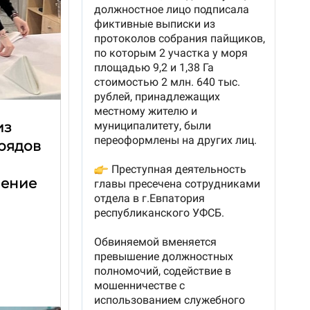
из
трядов
чение