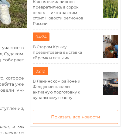
Как пять миллионов
превратились в сорок
шесть — и что за этим
стоит. Новости регионов
России.
04:24
В Старом Крыму
 участие в
презентована выставка
д Судаком.
«Время и деньги»
д собирает
02:19
о, которое
В Ленинском районе и
 ребята уже
Феодосии начали
ровели VR-
активную подготовку к
купальному сезону
ступления,
Показать все новости
але, и мы
с важно не