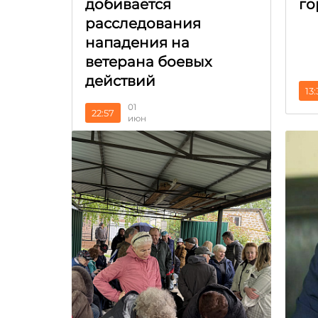
добивается
го
расследования
нападения на
ветерана боевых
действий
13
01
22:57
июн