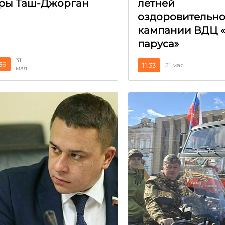
ры Таш-Джорган
летней
оздоровительн
кампании ВДЦ 
паруса»
31
:36
11:33
31 мая
мая