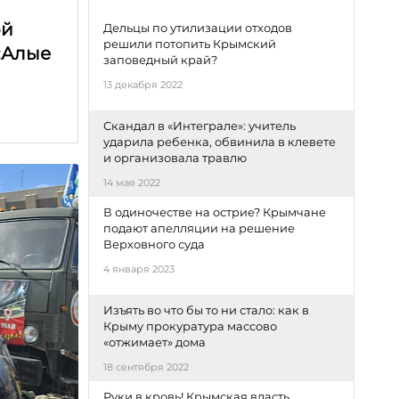
ой
Дельцы по утилизации отходов
решили потопить Крымский
«Алые
заповедный край?
13 декабря 2022
Скандал в «Интеграле»: учитель
ударила ребенка, обвинила в клевете
и организовала травлю
14 мая 2022
В одиночестве на острие? Крымчане
подают апелляции на решение
Верховного суда
4 января 2023
Изъять во что бы то ни стало: как в
Крыму прокуратура массово
«отжимает» дома
18 сентября 2022
Руки в кровь! Крымская власть