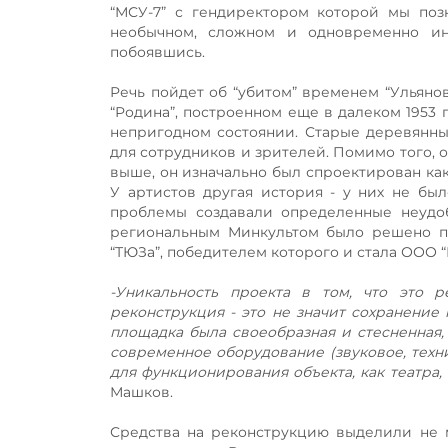
“МСУ-7” с гендиректором которой мы поз
необычном, сложном и одновременно инт
побоявшись.
Речь пойдет об “убитом” временем “Ульянов
“Родина”, построенном еще в далеком 1953 г
непригодном состоянии. Старые деревянны
для сотрудников и зрителей. Помимо того, 
выше, он изначально был спроектирован как 
У артистов другая история - у них не бы
проблемы создавали определенные неудобс
региональным Минкультом было решено п
“ТЮЗа”, победителем которого и стала ООО “
-Уникальность проекта в том, что это р
реконструкция - это не значит сохранение
площадка была своеобразная и стесненная,
современное оборудование (звуковое, техн
для функционирования объекта, как театра, 
Машков.
Средства на реконструкцию выделили не м