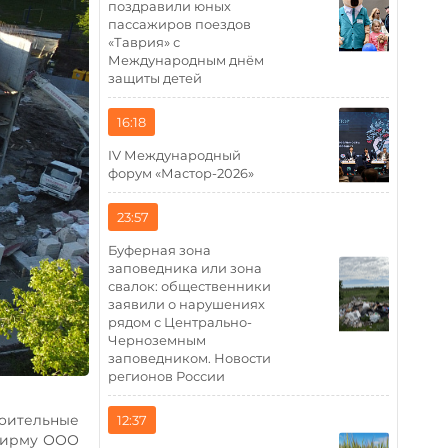
поздравили юных
пассажиров поездов
«Таврия» с
Международным днём
защиты детей
16:18
IV Международный
форум «Мастор-2026»
23:57
Буферная зона
заповедника или зона
свалок: общественники
заявили о нарушениях
рядом с Центрально-
Черноземным
заповедником. Новости
регионов России
роительные
12:37
 фирму ООО