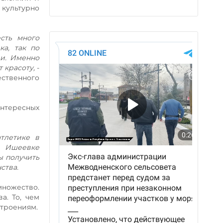
 культурно
сть много
ка, так по
ии. Именно
 красоту,
-
ственного
интересных
тлетике в
в Ишеевке
ы получить
ства.
множество.
а. То, чем
строениям.