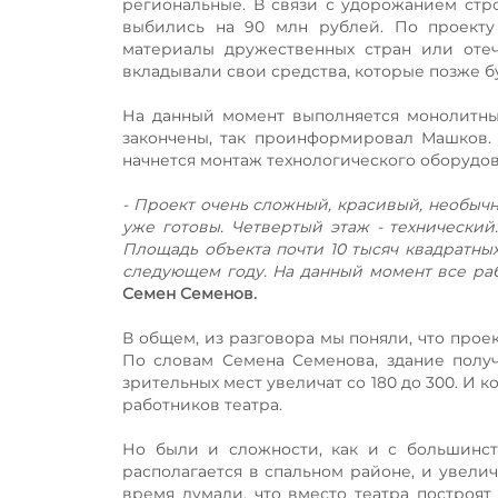
региональные. В связи с удорожанием стр
выбились на 90 млн рублей. По проекту
материалы дружественных стран или отеч
вкладывали свои средства, которые позже 
На данный момент выполняется монолитный
закончены, так проинформировал Машков. 
начнется монтаж технологического оборудова
- Проект очень сложный, красивый, необычн
уже готовы. Четвертый этаж - технически
Площадь объекта почти 10 тысяч квадратных
следующем году. На данный момент все раб
Семен Семенов.
В общем, из разговора мы поняли, что прое
По словам Семена Семенова, здание получ
зрительных мест увеличат со 180 до 300. И к
работников театра.
Но были и сложности, как и с большинств
располагается в спальном районе, и увели
время думали, что вместо театра построя