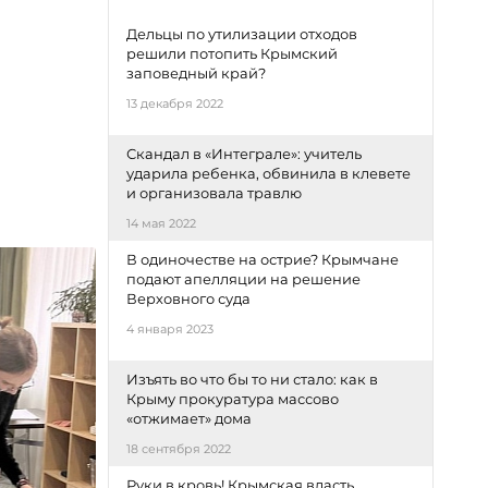
Дельцы по утилизации отходов
решили потопить Крымский
заповедный край?
13 декабря 2022
Скандал в «Интеграле»: учитель
ударила ребенка, обвинила в клевете
и организовала травлю
14 мая 2022
В одиночестве на острие? Крымчане
подают апелляции на решение
Верховного суда
4 января 2023
Изъять во что бы то ни стало: как в
Крыму прокуратура массово
«отжимает» дома
18 сентября 2022
Руки в кровь! Крымская власть