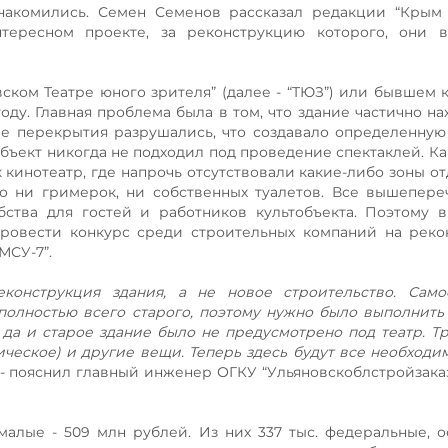
накомились. Семен Семенов рассказал редакции “Крым 
ересном проекте, за реконструкцию которого, они в
ском Театре юного зрителя” (далее - “ТЮЗ”) или бывшем 
оду. Главная проблема была в том, что здание частично на
е перекрытия разрушались, что создавало определенную
объект никогда не подходил под проведение спектаклей. Ка
кинотеатр, где напрочь отсутствовали какие-либо зоны отд
ло ни гримерок, ни собственных туалетов. Все вышепер
тва для гостей и работников культобъекта. Поэтому в
ровести конкурс среди строительных компаний на реко
МСУ-7”.
еконструкция здания, а не новое строительство. Само
 полностью всего старого, поэтому нужно было выполнить
 да и старое здание было не предусмотрено под театр. Т
ическое) и другие вещи. Теперь здесь будут все необход
-
пояснил главный инженер ОГКУ “Ульяновскоблстройзака
алые - 509 млн рублей. Из них 337 тыс. федеральные, о