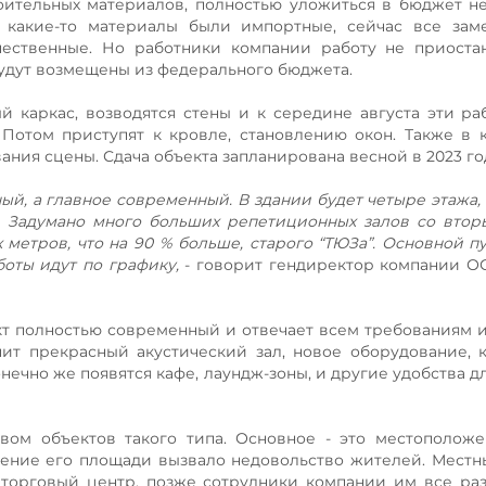
оительных материалов, полностью уложиться в бюджет не
 какие-то материалы были импортные, сейчас все заме
ественные. Но работники компании работу не приостан
будут возмещены из федерального бюджета.
 каркас, возводятся стены и к середине августа эти ра
Потом приступят к кровле, становлению окон. Также в 
ния сцены. Сдача объекта запланирована весной в 2023 го
ый, а главное современный. В здании будет четыре этажа, 
й. Задумано много больших репетиционных залов со втор
 метров, что на 90 % больше, старого “ТЮЗа”. Основной пу
оты идут по графику,
- говорит гендиректор компании О
кт полностью современный и отвечает всем требованиям и
ит прекрасный акустический зал, новое оборудование, 
онечно же появятся кафе, лаундж-зоны, и другие удобства д
ом объектов такого типа. Основное - это местоположе
чение его площади вызвало недовольство жителей. Местн
т торговый центр, позже сотрудники компании им все ра