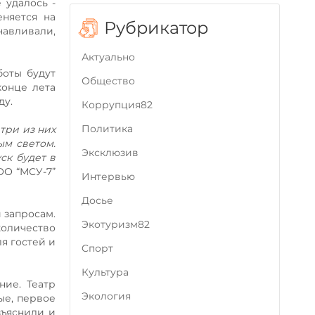
 удалось -
няется на
Рубрикатор
авливали,
Актуально
боты будут
Общество
конце лета
ду.
Коррупция82
Политика
три из них
ым светом.
Эксклюзив
ск будет в
ОО “МСУ-7”
Интервью
Досье
 запросам.
Экотуризм82
количество
ля гостей и
Cпорт
Культура
ние. Театр
Экология
ые, первое
зъяснили и