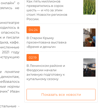
Как пять миллионов
онлайн” о
превратились в сорок
зялись не
шесть — и что за этим
стоит. Новости регионов
России.
кинотеатре
ходилось в
04:24
 опасность
к и писали
В Старом Крыму
ыха, кафе.
презентована выставка
«Время и деньги»
ечисленные
 2021 году
нструкцию
02:19
В Ленинском районе и
Феодосии начали
е понятие
активную подготовку к
 демонтаж,
купальному сезону
ребовалось
имые нормы
зчик” Иван
Показать все новости
стальные -