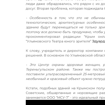
люди даже обрадовались, что рядом с их до
досуг. Вторая проблема, которая поджидала
- Особенность в том, что это не обычны
технологических, архитектурных особенно
зданию будут перемещаться не только зри
поэтому все должно быть продумано, чтобы 
прокомментировал редакции “Крым онл
“Ульяновского Театра юного зрителя”
Эдуард
К слову, учредитель и директор компании 
решений. В основном по Ульяновской облас
- Это Центр охраны здоровья женщин, р
Тереньгульском районе. Также мы постр
поставили ультрасовременный 25-метровый б
необычный и красивый объект нужно потруди
Кстати, подобных зданий на Крымском полуо
Советские, обшарпанные и норовящие разв
занимается ООО “МСУ-7” - это идеальный пр