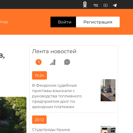
Войти
Регистрация
упор
Лента новостей
в,
19:24
В Феодосии судебные
приставы взыскали с
руководства топливного
предприятия долг по
арендным платежам
20:12
Студотряды Крыма