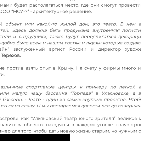
мами будет располагаться место, где они смогут провести
 ООО “МСУ-7” - архитектурное решение.
й объект или какой-то жилой дом, это театр. В нем е
стей. Здесь должна быть продумана внутренняя логисти
тели и сотрудники, также будут передвигаться декорац
удобно было всем и нашим гостям и людям которые создают
айн” заслуженный артист России и директор художе
 Терехов.
не против взять опыт в Крыму. На счету у фирмы много 
ти.
азличные спортивные центры, к примеру по легкой а
оили малую чашу бассейна “Торпеда” в Ульяновске, а 
ассейн. - Театр - один из самых крупных проектов. Чтоб
ться на славу. И мы постараемся довести все до совершен
строве, как “Ульяновский театр юного зрителя” великое 
алиться объекты находятся в каждом уголке полуостров
имер для того, чтобы дать новую жизнь старым, но нужным 