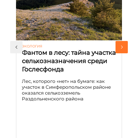
ЭКОЛОГИЯ
КУ
Фантом в лесу: тайна участка
Л
сельхозназначения среди
т
Гослесфонда
п
с
Лес, которого «нет» на бумаге: как
С
участок в Симферопольском районе
оказался сельхозземель
Ле
Раздольненского района
зн
сп
С