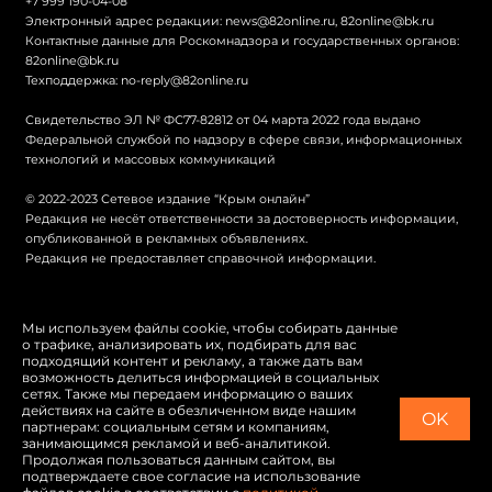
+7 999 190-04-08
Электронный адрес редакции:
news@82online.ru
,
82online@bk.ru
Контактные данные для Роскомнадзора и государственных органов:
82online@bk.ru
Техподдержка:
no-reply@82online.ru
Свидетельство ЭЛ № ФС77-82812 от 04 марта 2022 года выдано
Федеральной службой по надзору в сфере связи, информационных
технологий и массовых коммуникаций
© 2022-2023 Сетевое издание “Крым онлайн”
Редакция не несёт ответственности за достоверность информации,
опубликованной в рекламных объявлениях.
Редакция не предоставляет справочной информации.
© Крым онлайн
Мы используем файлы cookie, чтобы собирать данные
о трафике, анализировать их, подбирать для вас
Политика конфиденциальности
подходящий контент и рекламу, а также дать вам
возможность делиться информацией в социальных
Карта сайта
сетях. Также мы передаем информацию о ваших
действиях на сайте в обезличенном виде нашим
OK
Switch to English
партнерам: социальным сетям и компаниям,
занимающимся рекламой и веб-аналитикой.
Продолжая пользоваться данным сайтом, вы
подтверждаете свое согласие на использование