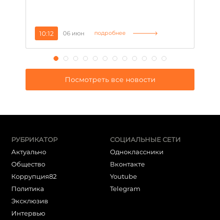
10:12
06 июн
1
подробнее
Посмотреть все новости
РУБРИКАТОР
СОЦИАЛЬНЫЕ СЕТИ
Актуально
Одноклассники
Общество
Вконтакте
Коррупция82
Youtube
Политика
Telegram
Эксклюзив
Интервью