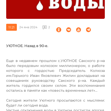
11:21
24 янв 2024
2
УЮТНОЕ. Назад в 90-е.
Еще в недавнем прошлом с.УЮТНОЕ Сакского р-на
было передовым колхозом миллионером, о работе
которого с гордостью Председатель Колхоза
им.Горького Иван Яковлевич Жилин докладывал на
совещаниях руководству Сакского р-на. Каждый
житель гордился своим селом. Эти воспоминания
остались в памяти как «повесть временных лет»…
Сегодня жители Уютного просыпаются с мыслями:
будет ли сегодня вода.
Частые отключения воды в Уютном достигли апогея.